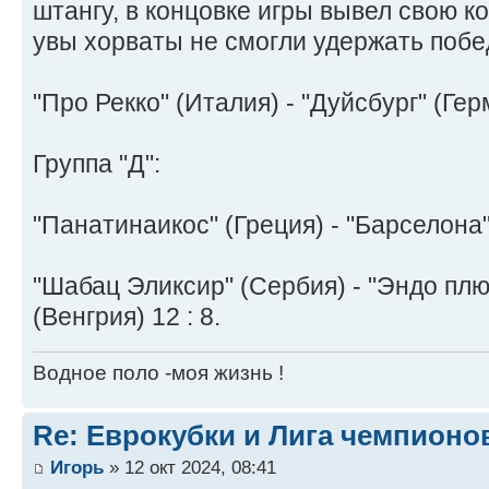
штангу, в концовке игры вывел свою к
увы хорваты не смогли удержать побед
"Про Рекко" (Италия) - "Дуйсбург" (Герм
Группа "Д":
"Панатинаикос" (Греция) - "Барселона" 
"Шабац Эликсир" (Сербия) - "Эндо пл
(Венгрия) 12 : 8.
Водное поло -моя жизнь !
Re: Еврокубки и Лига чемпионов
Игорь
» 12 окт 2024, 08:41