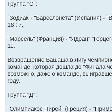
Группа "C":
"Зодиак"- "Барселонета" (Испания) - 
18 : 7.
"Марсель" (Франция) - "Ядран" "Герцег
11.
Возвращение Вашаша в Лигу чемпионо
команде, которая дошла до "Финала чет
возможно, даже о команде, выигравше
году.
Группа "Д":
"Олимпиакос Пирей" (Греция) - "Примо