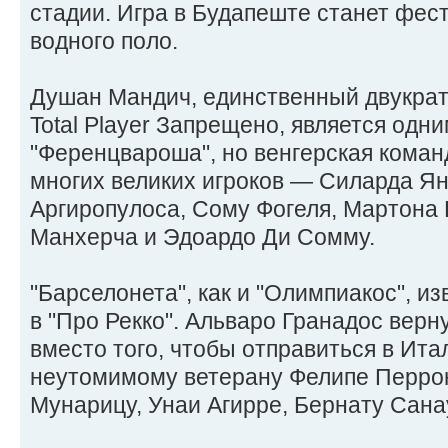
стадии. Игра в Будапеште станет фес
водного поло.
Душан Мандич, единственный двукра
Total Player Запрещено, является одни
"Ференцвароша", но венгерская коман
многих великих игроков — Силарда Я
Аргиропулоса, Сому Фогеля, Мартона
Манхерча и Эдоардо Ди Сомму.
"Барселонета", как и "Олимпиакос", из
в "Про Рекко". Альваро Гранадос вер
вместо того, чтобы отправиться в Ита
неутомимому ветерану Фелипе Перрон
Мунарицу, Унаи Агирре, Бернату Сан