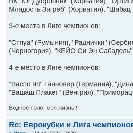
ВК "Юг Дубровник" (Хорватия), "Ортиг
Младость Загреб" (Хорватия), "Шабац 
3-е места в Лиге чемпионов:
"Стяуа" (Румыния), "Раднички" (Сербия
(Черногория), "КЕЙО Си Эн Сабадель"
4-е место в Лиге чемпионов:
"Васпо 98" Ганновер (Германия), "Дина
"Вашаш Плакет" (Венгрия), "Приморац 
Водное поло -моя жизнь !
Re: Еврокубки и Лига чемпионов