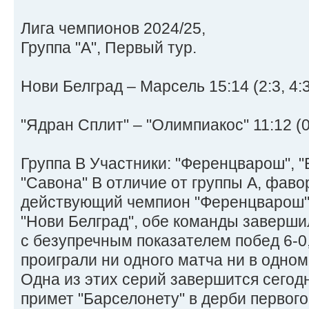
Лига чемпионов 2024/25,
Группа "А", Первый тур.
Нови Белград – Марсель 15:14 (2:3, 4:3,
"Ядран Сплит" – "Олимпиакос" 11:12 (0:2
Группа В Участники: "Ференцварош", "
"Савона" В отличие от группы А, фаво
действующий чемпион "Ференцварош" и
"Нови Белград", обе команды заверш
с безупречным показателем побед 6-0,
проиграли ни одного матча ни в одно
Одна из этих серий завершится сегод
примет "Барселонету" в дерби первог