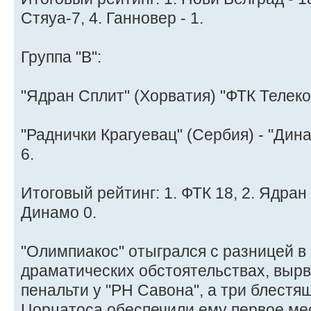
Стяуа-7, 4. Ганновер - 1.
Группа "В":
"Ядран Сплит" (Хорватия) "ФТК Телеком
"Раднички Крагуевац" (Сербия) - "Дина
6.
Итоговый рейтинг: 1. ФТК 18, 2. Ядран 1
Динамо 0.
"Олимпиакос" отыгрался с разницей в
драматических обстоятельствах, вырв
пенальти у "РН Савона", а три блест
Цорцатоса обеспечили ему первое мест