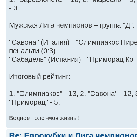
- 3.
Мужская Лига чемпионов – группа "Д":
"Савона" (Италия) - "Олимпиакос Пирей
пенальти (0:3).
"Сабадель" (Испания) - "Приморац Кото
Итоговый рейтинг:
1. "Олимпиакос" - 13, 2. "Савона" - 12, 
"Приморац" - 5.
Водное поло -моя жизнь !
Re: Еврокубки и Лига чемпионов