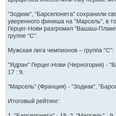
"Зодиак", "Барселонета" сохранили св
уверенного финиша на "Марсель", в то
Герцег-Нови разгромил "Вашаш-Плакет
группе "С".
Мужская лига чемпионов – группа "C":
"Ядран" Герцег-Нови (Черногория) - "
17 : 9.
"Марсель" (Франция) - "Зодиак", "Барсе
Итоговый рейтинг:
1. "Барселонета" - 18, 2. "Марсель" - 9,