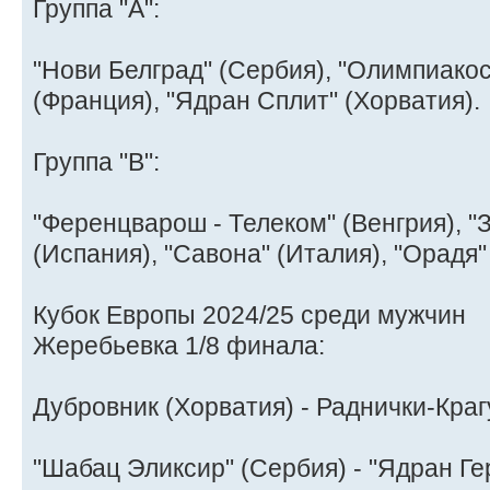
Группа "А":
"Нови Белград" (Сербия), "Олимпиакос
(Франция), "Ядран Сплит" (Хорватия).
Группа "B":
"Ференцварош - Телеком" (Венгрия), "
(Испания), "Савона" (Италия), "Орадя"
Кубок Европы 2024/25 среди мужчин
Жеребьевка 1/8 финала:
Дубровник (Хорватия) - Раднички-Кра
"Шабац Эликсир" (Сербия) - "Ядран Ге