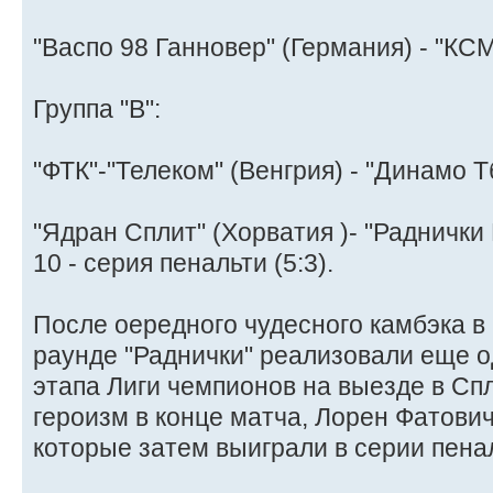
"Васпо 98 Ганновер" (Германия) - "КСМ
Группа "В":
"ФТК"-"Телеком" (Венгрия) - "Динамо Тб
"Ядран Сплит" (Хорватия )- "Раднички 
10 - серия пенальти (5:3).
После оередного чудесного камбэка 
раунде "Раднички" реализовали еще о
этапа Лиги чемпионов на выезде в Сп
героизм в конце матча, Лорен Фатович
которые затем выиграли в серии пена