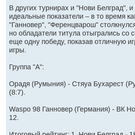
В других турнирах и "Нови Белград", и
идеальные показатели – в то время ка
"Ганновер", "Ференцварош" столкнулс
но обладатели титула отыгрались со с
еще одну победу, показав отличную и
игры.
Группа "A":
Орадя (Румыния) - Стяуа Бухарест (Ру
(8:7).
Waspo 98 Ганновер (Германия) - ВК Но
12.
Итоговый рейтинг: 1. Нови Белград - 18,