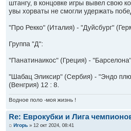
штангу, в концовке игры вывел свою к
увы хорваты не смогли удержать побед
"Про Рекко" (Италия) - "Дуйсбург" (Герм
Группа "Д":
"Панатинаикос" (Греция) - "Барселона" 
"Шабац Эликсир" (Сербия) - "Эндо пл
(Венгрия) 12 : 8.
Водное поло -моя жизнь !
Re: Еврокубки и Лига чемпионов
Игорь
» 12 окт 2024, 08:41