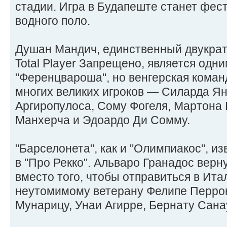
стадии. Игра в Будапеште станет фес
водного поло.
Душан Мандич, единственный двукра
Total Player Запрещено, является одни
"Ференцвароша", но венгерская коман
многих великих игроков — Силарда Я
Аргиропулоса, Сому Фогеля, Мартона
Манхерча и Эдоардо Ди Сомму.
"Барселонета", как и "Олимпиакос", из
в "Про Рекко". Альваро Гранадос вер
вместо того, чтобы отправиться в Ита
неутомимому ветерану Фелипе Перрон
Мунарицу, Унаи Агирре, Бернату Сан