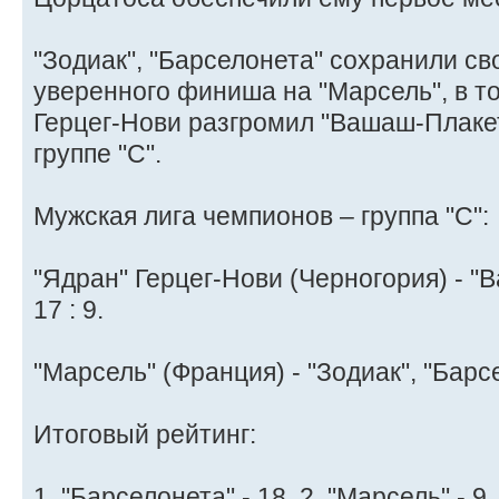
"Зодиак", "Барселонета" сохранили св
уверенного финиша на "Марсель", в то
Герцег-Нови разгромил "Вашаш-Плакет
группе "С".
Мужская лига чемпионов – группа "C":
"Ядран" Герцег-Нови (Черногория) - "
17 : 9.
"Марсель" (Франция) - "Зодиак", "Барсе
Итоговый рейтинг:
1. "Барселонета" - 18, 2. "Марсель" - 9,