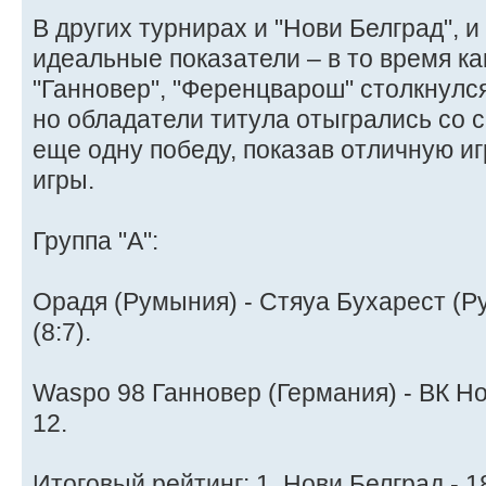
В других турнирах и "Нови Белград", и
идеальные показатели – в то время ка
"Ганновер", "Ференцварош" столкнулс
но обладатели титула отыгрались со с
еще одну победу, показав отличную и
игры.
Группа "A":
Орадя (Румыния) - Стяуа Бухарест (Ру
(8:7).
Waspo 98 Ганновер (Германия) - ВК Но
12.
Итоговый рейтинг: 1. Нови Белград - 18,