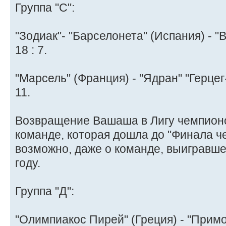
Группа "C":
"Зодиак"- "Барселонета" (Испания) - 
18 : 7.
"Марсель" (Франция) - "Ядран" "Герцег
11.
Возвращение Вашаша в Лигу чемпионо
команде, которая дошла до "Финала чет
возможно, даже о команде, выигравше
году.
Группа "Д":
"Олимпиакос Пирей" (Греция) - "Примо