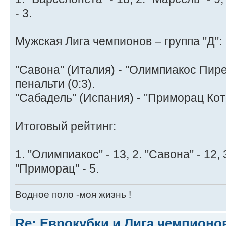
- 3.
Мужская Лига чемпионов – группа "Д":
"Савона" (Италия) - "Олимпиакос Пирей
пенальти (0:3).
"Сабадель" (Испания) - "Приморац Кото
Итоговый рейтинг:
1. "Олимпиакос" - 13, 2. "Савона" - 12, 
"Приморац" - 5.
Водное поло -моя жизнь !
Re: Еврокубки и Лига чемпионов