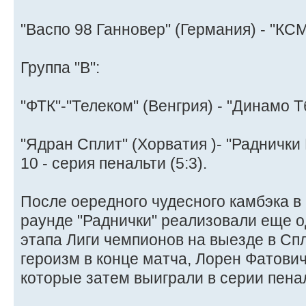
"Васпо 98 Ганновер" (Германия) - "КСМ
Группа "В":
"ФТК"-"Телеком" (Венгрия) - "Динамо Тб
"Ядран Сплит" (Хорватия )- "Раднички 
10 - серия пенальти (5:3).
После оередного чудесного камбэка 
раунде "Раднички" реализовали еще о
этапа Лиги чемпионов на выезде в Сп
героизм в конце матча, Лорен Фатович
которые затем выиграли в серии пена