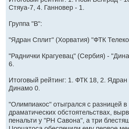
Стяуа-7, 4. Ганновер - 1.
Группа "В":
"Ядран Сплит" (Хорватия) "ФТК Телеком
"Раднички Крагуевац" (Сербия) - "Дина
6.
Итоговый рейтинг: 1. ФТК 18, 2. Ядран 1
Динамо 0.
"Олимпиакос" отыгрался с разницей в
драматических обстоятельствах, вырв
пенальти у "РН Савона", а три блест
Цорцатоса обеспечили ему первое мест