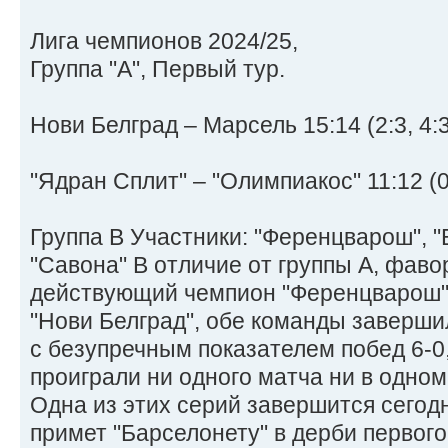
Лига чемпионов 2024/25,
Группа "А", Первый тур.
Нови Белград – Марсель 15:14 (2:3, 4:3,
"Ядран Сплит" – "Олимпиакос" 11:12 (0:2
Группа В Участники: "Ференцварош", "
"Савона" В отличие от группы А, фаво
действующий чемпион "Ференцварош" и
"Нови Белград", обе команды заверш
с безупречным показателем побед 6-0,
проиграли ни одного матча ни в одно
Одна из этих серий завершится сегод
примет "Барселонету" в дерби первог