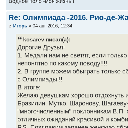
Водное поло -моя жизнь !
Re: Олимпиада -2016. Рио-де-Ж
Игорь
» 04 авг 2016, 12:34
kosarev писал(а):
Дорогие Друзья!
1. Медали нам не светят, если только
непонятно по какому поводу!!!!
2. В группе можем обыграть только с
с Олимпиады!!!
В итоге:
Желаю девушкам хорошо отдохнуть и
Бразилии, Мутко, Шаронову, Шагаеву-
"многочисленным" поклонникам В.П. 
отличных ожиданий красивой и комби
P.S. Поздравим заранее женскую сб