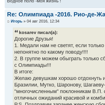
Водное поло -моя жизнь !
Re: Олимпиада -2016. Рио-де-Ж
Игорь
» 04 авг 2016, 12:34
kosarev писал(а):
Дорогие Друзья!
1. Медали нам не светят, если только
непонятно по какому поводу!!!!
2. В группе можем обыграть только с
с Олимпиады!!!
В итоге:
Желаю девушкам хорошо отдохнуть и
Бразилии, Мутко, Шаронову, Шагаеву-
"многочисленным" поклонникам В.П. 
отличных ожиданий красивой и комби
P.S. Поздравим заранее женскую сб