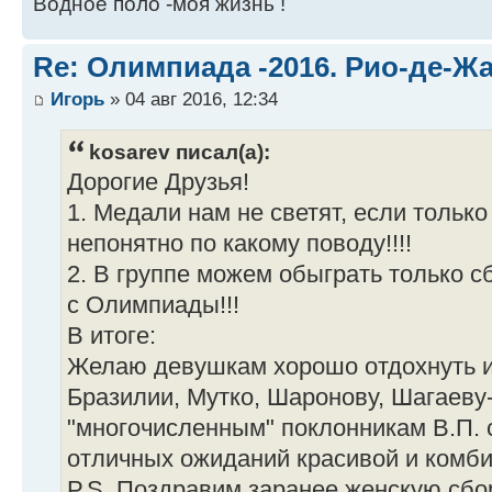
Водное поло -моя жизнь !
Re: Олимпиада -2016. Рио-де-Ж
Игорь
» 04 авг 2016, 12:34
kosarev писал(а):
Дорогие Друзья!
1. Медали нам не светят, если только
непонятно по какому поводу!!!!
2. В группе можем обыграть только с
с Олимпиады!!!
В итоге:
Желаю девушкам хорошо отдохнуть и
Бразилии, Мутко, Шаронову, Шагаеву-
"многочисленным" поклонникам В.П. 
отличных ожиданий красивой и комби
P.S. Поздравим заранее женскую сб