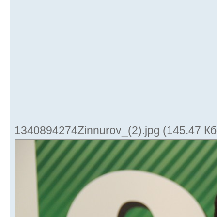
1340894274Zinnurov_(2).jpg (145.47 К