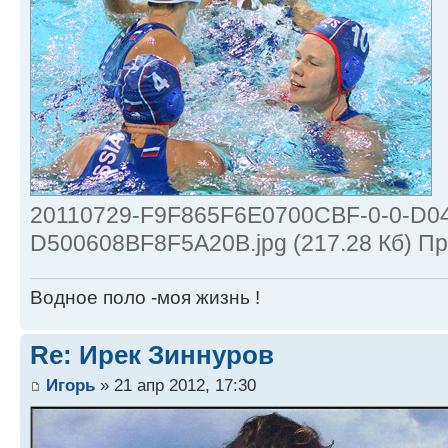
20110729-F9F865F6E0700CBF-0-0-D0
D500608BF8F5A20B.jpg (217.28 Кб) П
Водное поло -моя жизнь !
Re: Ирек Зиннуров
Игорь
» 21 апр 2012, 17:30