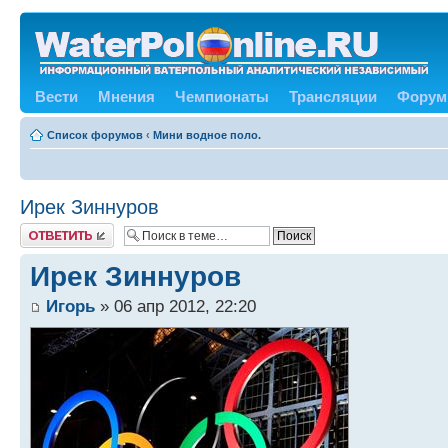
Вести
Мнения
Чемпионаты
Трансляции
Форум
Список форумов
‹
Мини водное поло.
Ирек Зиннуров
Ответить
Ирек Зиннуров
Игорь
» 06 апр 2012, 22:20