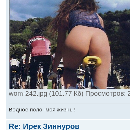
wom-242.jpg (101.77 Кб) Просмотров: 
Водное поло -моя жизнь !
Re: Ирек Зиннуров