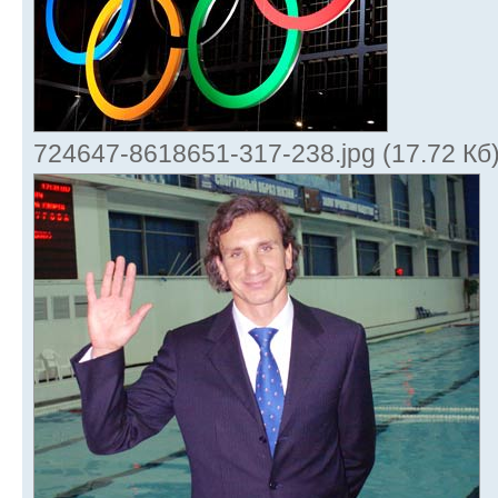
724647-8618651-317-238.jpg (17.72 Кб