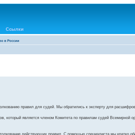
Ссылки
во в России
толкованию правил для судей. Мы обратились к эксперту для расшифров
в, который является членом Комитета по правилам судей Всемирной о
ь толкование действующих правил. С помощью специалиста мы кратко о