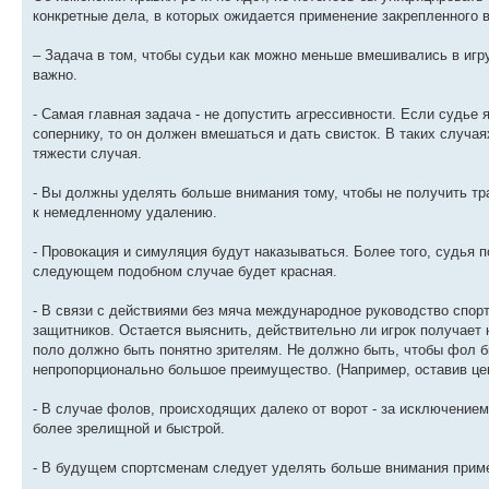
конкретные дела, в которых ожидается применение закрепленного 
– Задача в том, чтобы судьи как можно меньше вмешивались в игру,
важно.
- Самая главная задача - не допустить агрессивности. Если судье 
сопернику, то он должен вмешаться и дать свисток. В таких случа
тяжести случая.
- Вы должны уделять больше внимания тому, чтобы не получить тра
к немедленному удалению.
- Провокация и симуляция будут наказываться. Более того, судья п
следующем подобном случае будет красная.
- В связи с действиями без мяча международное руководство спорт
защитников. Остается выяснить, действительно ли игрок получает
поло должно быть понятно зрителям. Не должно быть, чтобы фол б
непропорционально большое преимущество. (Например, оставив цен
- В случае фолов, происходящих далеко от ворот - за исключением
более зрелищной и быстрой.
- В будущем спортсменам следует уделять больше внимания приме