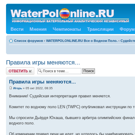
Вести
Мнения
Чемпионаты
Трансляции
Форум
Список форумов
‹
WATERPOLONLINE.RU Все о Водном Поло.
‹
Судейст
Правила игры меняются...
Ответить
Правила игры меняются...
Игорь
» 05 окт 2022, 08:35
Внимание! Судейская интерпретация правил меняется.
Комитет по водному поло LEN (TWPC) опубликовал инструкции по 
Мы спросили Дьёрдя Юхаша, бывшего арбитра олимпийских финало
водного поло.
Об изменении правил речи не идет, но хотелось бы унифицироват