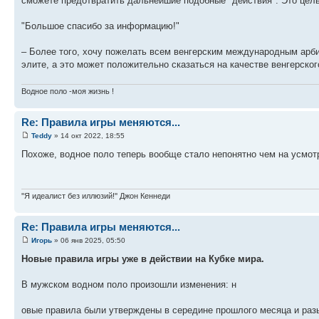
сможете предотвратить дальнейшие подобные "действия". Это цель
"Большое спасибо за информацию!"
– Более того, хочу пожелать всем венгерским международным арб
элите, а это может положительно сказаться на качестве венгерског
Водное поло -моя жизнь !
Re: Правила игры меняются...
Teddy
» 14 окт 2022, 18:55
Похоже, водное поло теперь вообще стало непонятно чем на усмот
''Я идеалист без иллюзий!'' Джон Кеннеди
Re: Правила игры меняются...
Игорь
» 06 янв 2025, 05:50
Новые правила игры уже в действии на Кубке мира.
В мужском водном поло произошли изменения: н
овые правила были утверждены в середине прошлого месяца и разы