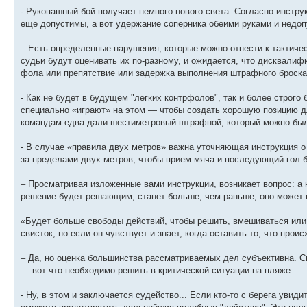
- Рукопашный бой получает немного нового света. Согласно инстру
еще допустимы, а вот удержание соперника обеими руками и недоп
– Есть определенные нарушения, которые можно отнести к тактич
судьи будут оценивать их по-разному, и ожидается, что дисквали
фола или препятствие или задержка выполнения штрафного броска
- Как не будет в будущем "легких контрфолов", так и более строг
специально «играют» на этом — чтобы создать хорошую позицию дл
командам едва дали шестиметровый штрафной, который можно был
- В случае «правила двух метров» важна уточняющая инструкция о
за пределами двух метров, чтобы прием мяча и последующий гол б
– Просматривая изложенные вами инструкции, возникает вопрос: а 
решение будет решающим, станет больше, чем раньше, оно может п
«Будет больше свободы действий, чтобы решить, вмешиваться или не
свисток, но если он чувствует и знает, когда оставить то, что прои
– Да, но оценка большинства рассматриваемых дел субъективна. Сы
— вот что необходимо решить в критической ситуации на пляже.
- Ну, в этом и заключается судейство... Если кто-то с берега увиди