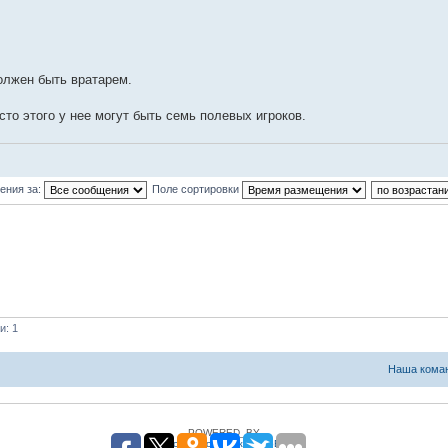
олжен быть вратарем.
то этого у нее могут быть семь полевых игроков.
ения за:
Поле сортировки
и: 1
Наша кома
POWERED_BY
Русская поддержка phpBB