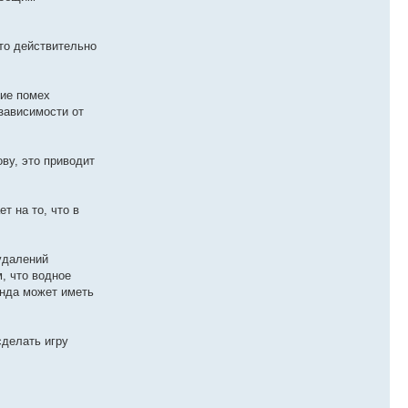
это действительно
ние помех
 зависимости от
ву, это приводит
т на то, что в
 удалений
, что водное
анда может иметь
сделать игру