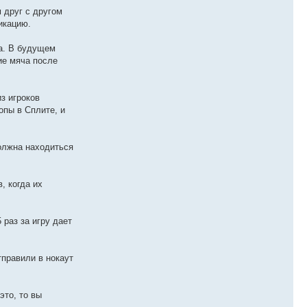
 друг с другом
икацию.
а. В будущем
ие мяча после
з игроков
опы в Сплите, и
олжна находиться
, когда их
 раз за игру дает
тправили в нокаут
это, то вы