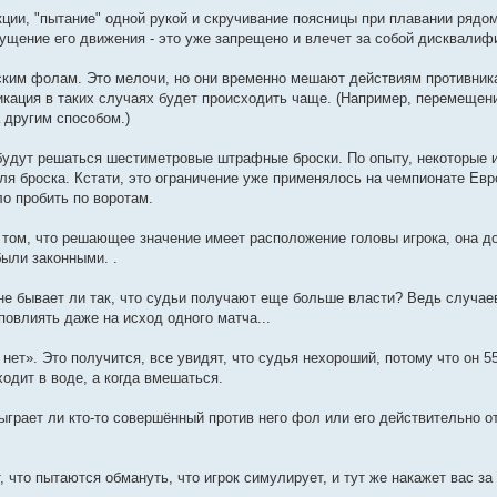
кции, "пытание" одной рукой и скручивание поясницы при плавании рядом
ущение его движения - это уже запрещено и влечет за собой дисквалиф
еским фолам. Это мелочи, но они временно мешают действиям противник
фикация в таких случаях будет происходить чаще. (Например, перемещен
 другим способом.)
о будут решаться шестиметровые штрафные броски. По опыту, некоторые и
я броска. Кстати, это ограничение уже применялось на чемпионате Евр
о пробить по воротам.
 том, что решающее значение имеет расположение головы игрока, она д
ыли законными. .
не бывает ли так, что судьи получают еще больше власти? Ведь случаев
овлиять даже на исход одного матча...
т». Это получится, все увидят, что судья нехороший, потому что он 55
сходит в воде, а когда вмешаться.
грает ли кто-то совершённый против него фол или его действительно о
т, что пытаются обмануть, что игрок симулирует, и тут же накажет вас за 