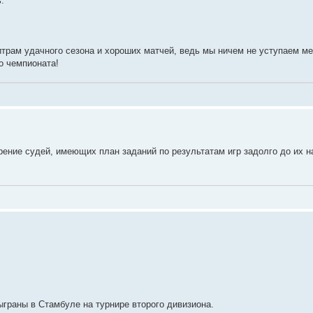
.
итрам удачного сезона и хороших матчей, ведь мы ничем не уступаем м
о чемпионата!
рение судей, имеющих план заданий по результатам игр задолго до их н
граны в Стамбуле на турнире второго дивизиона.