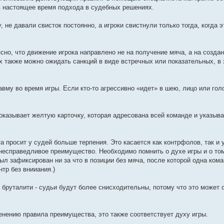
в настоящее время подхода в судебных решениях.
 не давали свисток постоянно, а игроки свистнули только тогда, когда 
ясно, что движение игрока направлено не на получение мяча, а на созда
ях также можно ожидать санкций в виде встречных или показательных, в
вму во время игры. Если кто-то агрессивно «идет» в шею, лицо или голо
оказывает желтую карточку, которая адресована всей команде и указывае
а просит у судей больше терпения. Это касается как контрфолов, так и
 несправедливое преимущество. Необходимо помнить о духе игры и о том
ыл зафиксирован ни за что в позиции без мяча, после которой одна ком
тр без внииания.)
 бруталити - судьи будут более снисходительны, потому что это может 
нению правила преимущества, это также соответствует духу игры.