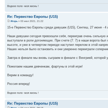
Водное поло -моя жизнь !
Re: Первество Европы (U15)
Игорь
» 03 июл 2021, 21:22
15-е Первенство Европы среди девушек (U15), Сентеш, 27 июня - 4 
Наши девушки сегодня превзошли себя, переиграв очень сильную и
выступали в роли догоняющих. При счете (7: 7) в наши ворота был
высоте, и уже в четвертом периоде наступил перелом в этой напр
Наших нельзя было остановить и они уверенно переиграли соперни
Завтра в финале мы вновь сыграем в финале с Венгрией, которой ус
Пожелаем нашим девченкам, фартуны в этой игре!
Верим в команду!
Россия вперед!
Водное поло -моя жизнь !
Re: Первество Европы (U15)
Игорь
» 04 июл 2021, 08:16