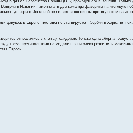
ыход в финал Первенства Европы (U15) проходящего в Венгрии. Только
 Венгрии и Испании , именно эти две команды фавориты на итоговую по
 момент до игры с Испанией не является основным претиндентом на итог
ди девушек в Европе, постепенно стагнируется. Сербия и Хорватия пока
воритов отправились в стан аутсайдеров. Только одна сборная радует, 
между тремя претиндентами на медали в зони риска развития и максимал
ства Европы.