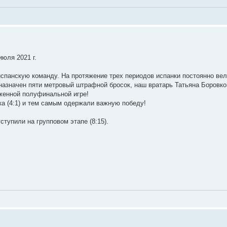
июля 2021 г.
спанскую команду. На протяжение трех периодов испанки постоянно вел
 назначен пяти метровый штрафной бросок, наш вратарь Татьяна Боровко
яженной полуфинальной игре!
ка (4:1) и тем самым одержали важную победу!
тупили на групповом этапе (8:15).