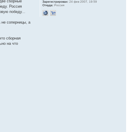
 две сборные
Зарегистрирован:
24 фев 2007, 19:59
Откуда:
Россия
беду. Россия
овую победу...
 не соперницы, а
это сборная
ьно на что