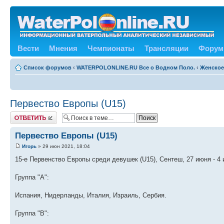
Вести
Мнения
Чемпионаты
Трансляции
Форум
Список форумов
‹
WATERPOLONLINE.RU Все о Водном Поло.
‹
Женское
Первество Европы (U15)
Ответить
Первество Европы (U15)
Игорь
» 29 июн 2021, 18:04
15-е Первенство Европы среди девушек (U15), Сентеш, 27 июня - 4 
Группа "A":
Испания, Нидерланды, Италия, Израиль, Сербия.
Группа "B":