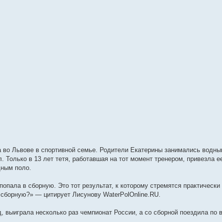
а во Львове в спортивной семье. Родители Екатерины занимались водны
л. Только в 13 лет тетя, работавшая на тот момент тренером, привезла е
дным поло.
 попала в сборную. Это тот результат, к которому стремятся практически
в сборную?» — цитирует Лисунову WaterPolOnline.RU.
, выиграла несколько раз чемпионат России, а со сборной поездила по