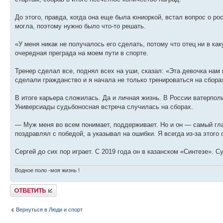
До этого, правда, когда она еще была юниоркой, встал вопрос о ро
могла, поэтому нужно было что-то решать.
«У меня никак не получалось его сделать, потому что отец ни в ка
очередная преграда на моем пути в спорте.
Тренер сделал все, поднял всех на уши, сказал: «Эта девочка нам н
сделали гражданство и я начала не только тренироваться на сбора
В итоге карьера сложилась. Да и личная жизнь. В России ватерпо
Универсиады судьбоносная встреча случилась на сборах.
— Муж меня во всем понимает, поддерживает. Но и он — самый глав
поздравлял с победой, а указывал на ошибки. Я всегда из-за этого
Сергей до сих пор играет. С 2019 года он в казанском «Синтезе». С
Водное поло -моя жизнь !
Ответить
Вернуться в Люди и спорт