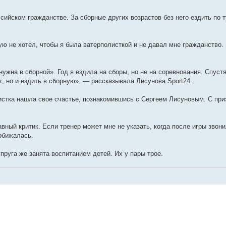
ссийском гражданстве. За сборные других возрастов без него ездить по 
кую не хотел, чтобы я была ватерполисткой и не давал мне гражданство.
ужна в сборной». Год я ездила на сборы, но не на соревнования. Спустя
х, но и ездить в сборную», — рассказывала Лисунова Sport24.
листка нашла свое счастье, познакомившись с Сергеем Лисуновым. С пр
ный критик. Если тренер может мне не указать, когда после игры звони
 обижалась.
упруга же занята воспитанием детей. Их у пары трое.