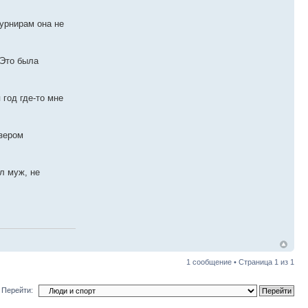
турнирам она не
 Это была
 год где-то мне
изером
л муж, не
1 сообщение • Страница
1
из
1
Перейти: