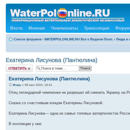
Вести
Мнения
Чемпионаты
Трансляции
Форум
Список форумов
‹
WATERPOLONLINE.RU Все о Водном Поло.
‹
Люди и 
Екатерина Лисунова (Пантюлина)
Ответить
Екатерина Лисунова (Пантюлина)
Игорь
» 08 июл 2024, 19:41
Отец легендарной чемпионки не разрешал ей сменить Украину на Р
Сказка со счастливым концом Екатерины Лисуновой.
Екатерина Лисунова— одна из самых топовых ватерполисток Росси
В коллекции у нее: