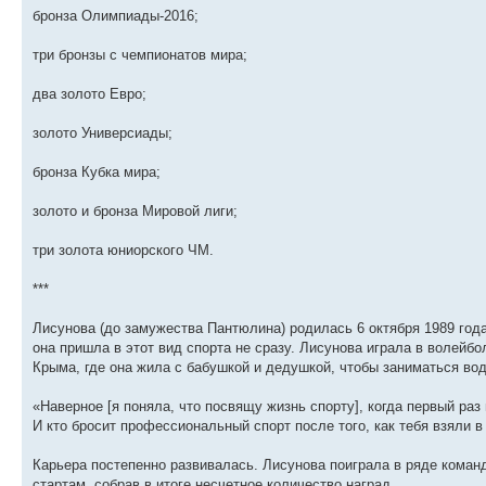
бронза Олимпиады-2016;
три бронзы с чемпионатов мира;
два золото Евро;
золото Универсиады;
бронза Кубка мира;
золото и бронза Мировой лиги;
три золота юниорского ЧМ.
***
Лисунова (до замужества Пантюлина) родилась 6 октября 1989 год
она пришла в этот вид спорта не сразу. Лисунова играла в волейбо
Крыма, где она жила с бабушкой и дедушкой, чтобы заниматься во
«Наверное [я поняла, что посвящу жизнь спорту], когда первый раз
И кто бросит профессиональный спорт после того, как тебя взяли 
Карьера постепенно развивалась. Лисунова поиграла в ряде команд
стартам, собрав в итоге несчетное количество наград.