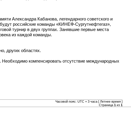
амяти Александра Кабанова, легендарного советского и
ь будут российские команды «КИНЕФ-Сургутнефтегаз»,
овой турнир в двух группах. Занявшие первые места
ловека из каждой команды.
о, других областях.
ика. Необходимо компенсировать отсутствие международных
Часовой пояс: UTC + 3 часа [ Летнее время ]
Страница
1
из
1