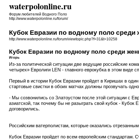
waterpolonline.ru
Форум любителей Водного Поло
http://www.waterpolonline.ru/forum/
Кубок Евразии по водному поло среди
http://www.waterpolonline.ru/forum/viewtopic.php?f=31&t=10258
Кубок Евразии по водному поло среди же
Игорь
Из-за политической ситуации две ведущие российские ком
четырех» Евролиги LEN - главного еврокубка в этом виде с
Первый в истории Кубок Евразии пройдет в Киришах в один
стартовые свистки в обоих матчах должны прозвучать одн
- Мы созвонились со Златоустом после этой ситуации с Ев
азиатской, так почему бы не разыграть свой кубок - Кубо
договорились.
Российским ватерполистам, которые оказались отрезанными 
Кубок Евразии пройдет по всем европейским стандартам. С