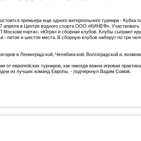
остоится премьера еще одного ватерпольного турнира - Кубка п
по 7 апреля в Центре водного спорта ООО «КИНЕФ». Участвоват
Москомспорта», «Югра» и сборная клубов. Клубы сыграют круг
и - пятое и шестое места. В сборную клубов наберут по три че
аторов в Ленинградской, Челябинской, Волгоградской и, возможн
ми от европейских турниров, как никогда важна игровая практ
 одни из лучших команд Европы, - подчеркнул Вадим Сомов.