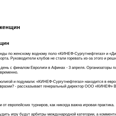
 женщин
нщин
анды по женскому водному поло «КИНЕФ-Сургутнефтегаз» и «Ди
порта. Руководители клубов не стали горевать из-за этого и ре
 день с финалом Евролиги в Афинах - 3 апреля. Организаторы 
овременно.
ролигой и подумали: «КИНЕФ-Сургутнефтегаз» находится в евро
к Евразии? - рассказывает генеральный директор ООО «КИНЕФ» 
от европейских турниров, как никогда важна игровая практика.
удить игру будут арбитры международной категории, а комменти