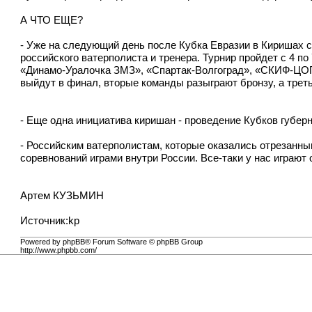
А ЧТО ЕЩЕ?
- Уже на следующий день после Кубка Евразии в Киришах с
российского ватерполиста и тренера. Турнир пройдет с 4 
«Динамо-Уралочка ЗМЗ», «Спартак-Волгоград», «СКИФ-ЦОП 
выйдут в финал, вторые команды разыграют бронзу, а треть
- Еще одна инициатива киришан - проведение Кубков губерн
- Российским ватерполистам, которые оказались отрезанны
соревнований играми внутри России. Все-таки у нас играют
Артем КУЗЬМИН
Источник:kp
Powered by phpBB® Forum Software © phpBB Group
http://www.phpbb.com/