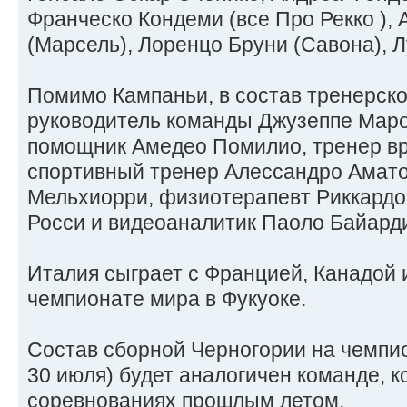
Франческо Кондеми (все Про Рекко ),
(Марсель), Лоренцо Бруни (Савона), Л
Помимо Кампаньи, в состав тренерско
руководитель команды Джузеппе Маро
помощник Амедео Помилио, тренер вр
спортивный тренер Алессандро Амато
Мельхиорри, физиотерапевт Риккардо 
Росси и видеоаналитик Паоло Байард
Италия сыграет с Францией, Канадой и
чемпионате мира в Фукуоке.
Состав сборной Черногории на чемпио
30 июля) будет аналогичен команде, к
соревнованиях прошлым летом.