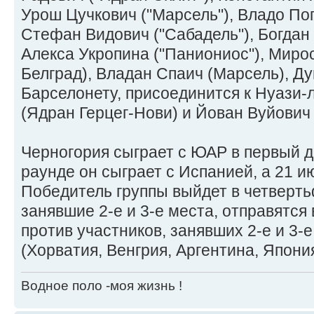
Урош Цучкович ("Марсель"), Владо Поп
Стефан Видович ("Сабадель"), Богдан
Алекса Укропина ("Паниониос"), Миро
Белград), Владан Спаич (Марсель), Д
Барселонету, присоединится к Нуази-
(Ядран Герцег-Нови) и Йован Вуйович 
Черногория сыграет с ЮАР в первый д
раунде он сыграет с Испанией, а 21 и
Победитель группы выйдет в четверть
занявшие 2-е и 3-е места, отправятся
против участников, занявших 2-е и 3-е
(Хорватия, Венгрия, Аргентина, Япония
Водное поло -моя жизнь !