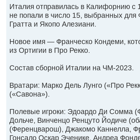
Италия отправилась в Калифорнию с 1
не попали в число 15, выбранных для 
Гратта и Якопо Алезиани.
Новое имя — Франческо Кондеми, кот
из Ортигии в Про Рекко.
Состав сборной Италии на ЧМ-2023.
Вратари: Марко Дель Лунго («Про Рек
(«Савона»).
Полевые игроки: Эдоардо Ди Сомма (
Дольче, Винченцо Ренцуто Йодиче (об
(Ференцварош), Джакомо Каннелла, Ф
Гонсало Оскар Эченике, Андреа Фонд