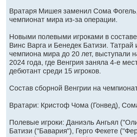
Вратаря Мишея заменил Сома Фогель,
чемпионат мира из-за операции.
Новыми полевыми игроками в составе
Винс Варга и Бенедек Батизи. Татрай 
чемпиона мира до 20 лет, выступали 
2024 года, где Венгрия заняла 4-е мес
дебютант среди 15 игроков.
Состав сборной Венгрии на чемпионат
Вратари: Кристоф Чома (Гонвед), Сом
Полевые игроки: Даниэль Ангьял ("Ол
Батизи ("Бавария"), Герго Фекете ("Ф