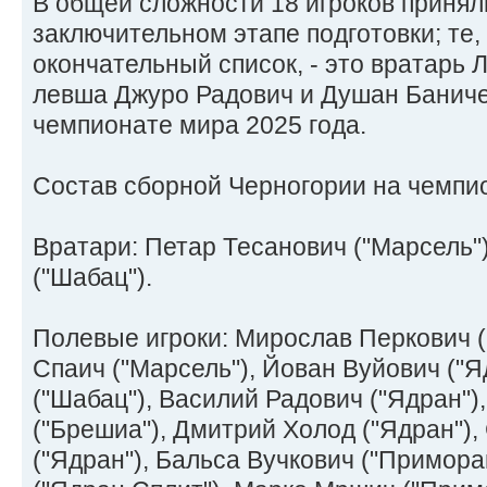
В общей сложности 18 игроков принял
заключительном этапе подготовки; те, 
окончательный список, - это вратарь Л
левша Джуро Радович и Душан Баничев
чемпионате мира 2025 года.
Состав сборной Черногории на чемпио
Вратари: Петар Тесанович ("Марсель"
("Шабац").
Полевые игроки: Мирослав Перкович (
Спаич ("Марсель"), Йован Вуйович ("Я
("Шабац"), Василий Радович ("Ядран")
("Брешиа"), Дмитрий Холод ("Ядран"),
("Ядран"), Бальса Вучкович ("Примора