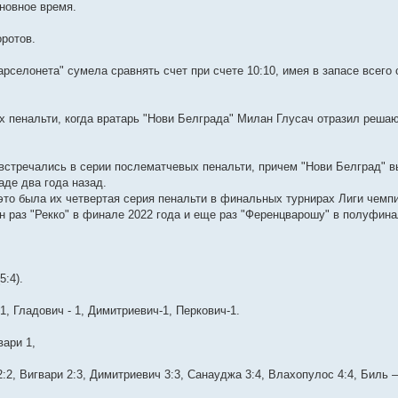
сновное время.
оротов.
арселонета" сумела сравнять счет при счете 10:10, имея в запасе всего 
 пенальти, когда вратарь "Нови Белграда" Милан Глусач отразил реша
 встречались в серии послематчевых пенальти, причем "Нови Белград" 
де два года назад.
то была их четвертая серия пенальти в финальных турнирах Лиги чемп
 раз "Рекко" в финале 2022 года и еще раз "Ференцварошу" в полуфина
5:4).
 1, Гладович - 1, Димитриевич-1, Перкович-1.
вари 1,
2:2, Вигвари 2:3, Димитриевич 3:3, Санауджа 3:4, Влахопулос 4:4, Биль 