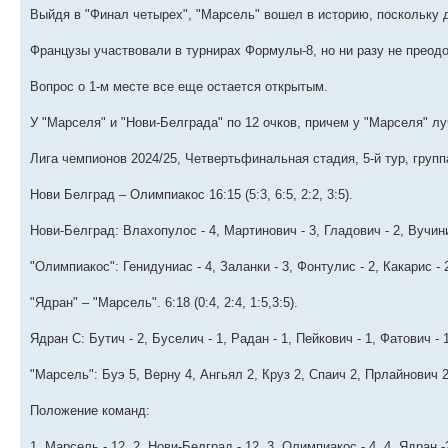
Выйдя в "Финал четырех", "Марсель" вошел в историю, поскольку
Французы участвовали в турнирах Формулы-8, но ни разу не преод
Вопрос о 1-м месте все еще остается открытым.
У "Марселя" и "Нови-Белграда" по 12 очков, причем у "Марселя" л
Лига чемпионов 2024/25, Четвертьфинальная стадия, 5-й тур, группа
Нови Белград – Олимпиакос 16:15 (5:3, 6:5, 2:2, 3:5).
Нови-Белград: Влахопулос - 4, Мартинович - 3, Гладович - 2, Вучинич
"Олимпиакос": Генидуниас - 4, Заланки - 3, Фонтулис - 2, Какарис - 2
"Ядран" – "Марсель". 6:18 (0:4, 2:4, 1:5,3:5).
Ядран С: Бутич - 2, Буселич - 1, Радан - 1, Пейкович - 1, Фатович - 1
"Марсель": Буэ 5, Верну 4, Ангьял 2, Круз 2, Спаич 2, Прлайнович 2
Положение команд:
1. Марсель - 12, 2. Нови-Белград - 12, 3. Олимпиакос - 4, 4. Ядран -