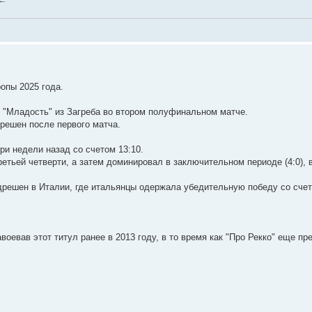
опы 2025 года.
и "Младость" из Загреба во втором полуфинальном матче.
решен после первого матча.
ри недели назад со счетом 13:10.
тьей четверти, а затем доминировал в заключительном периоде (4:0), в
едрешен в Италии, где итальянцы одержала убедительную победу со счет
воевав этот титул ранее в 2013 году, в то время как "Про Рекко" еще п