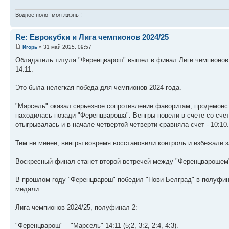
Водное поло -моя жизнь !
Re: Еврокубки и Лига чемпионов 2024/25
Игорь
» 31 май 2025, 09:57
Обладатель титула "Ференцварош" вышел в финал Лиги чемпионов 
14:11.
Это была нелегкая победа для чемпионов 2024 года.
"Марсель" оказал серьезное сопротивление фаворитам, продемонст
находилась позади "Ференцвароша". Венгры повели в счете со счет
отыгрывалась и в начале четвертой четверти сравняла счет - 10:10.
Тем не менее, венгры вовремя восстановили контроль и избежали
Воскресный финал станет второй встречей между "Ференцварошем"
В прошлом году "Ференцварош" победил "Нови Белград" в полуфина
медали.
Лига чемпионов 2024/25, полуфинал 2:
"Ференцварош" – "Марсель" 14:11 (5;2, 3:2, 2:4, 4:3).