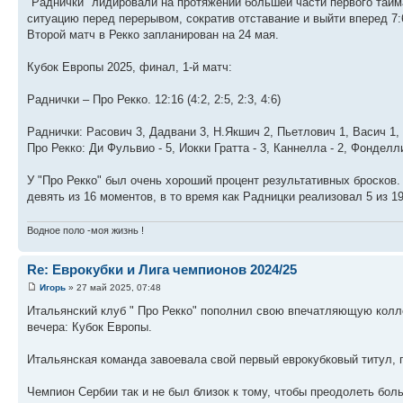
"Раднички" лидировали на протяжении большей части первого тайм
ситуацию перед перерывом, сократив отставание и выйти вперед 7
Второй матч в Рекко запланирован на 24 мая.
Кубок Европы 2025, финал, 1-й матч:
Раднички – Про Рекко. 12:16 (4:2, 2:5, 2:3, 4:6)
Раднички: Расович 3, Дадвани 3, Н.Якшич 2, Пьетлович 1, Васич 1,
Про Рекко: Ди Фульвио - 5, Иокки Гратта - 3, Каннелла - 2, Фонделли 
У "Про Рекко" был очень хороший процент результативных бросков. 
девять из 16 моментов, в то время как Радницки реализовал 5 из 19
Водное поло -моя жизнь !
Re: Еврокубки и Лига чемпионов 2024/25
Игорь
» 27 май 2025, 07:48
Итальянский клуб " Про Рекко" пополнил свою впечатляющую колле
вечера: Кубок Европы.
Итальянская команда завоевала свой первый еврокубковый титул, п
Чемпион Сербии так и не был близок к тому, чтобы преодолеть боль