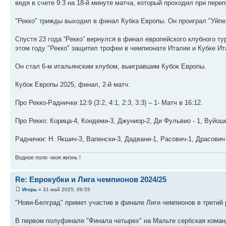
ведя в счете 9:3 на 18-й минуте матча, который проходил при пере
"Рекко" трижды выходил в финал Кубка Европы. Он проиграл "Уйпеш
Спустя 23 года “Рекко” вернулся в финал европейского клубного тур
этом году "Рекко" защитил трофеи в чемпионате Италии и Кубке Ит
Он стал 6-м итальянским клубом, выигравшим Кубок Европы.
Кубок Европы 2025, финал, 2-й матч:
Про Рекко-Раднички 12:9 (3:2, 4:1, 2:3, 3:3) – 1- Матч в 16:12.
Про Рекко: Корица-4, Кондеми-3, Джуниор-2, Ди Фульвио - 1, Вуйоше
Раднички: Н. Якшич-3, Вапенски-3, Дадвани-1, Расович-1, Драсович
Водное поло -моя жизнь !
Re: Еврокубки и Лига чемпионов 2024/25
Игорь
» 31 май 2025, 09:55
"Нови-Белград" примет участие в финале Лиги чемпионов в третий р
В первом полуфинале "Финала четырех" на Мальте сербская коман