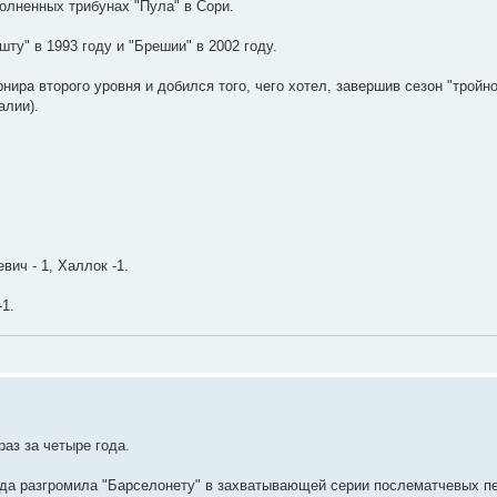
полненных трибунах "Пула" в Сори.
ту" в 1993 году и "Брешии" в 2002 году.
нира второго уровня и добился того, чего хотел, завершив сезон "тройно
алии).
вич - 1, Халлок -1.
-1.
аз за четыре года.
да разгромила "Барселонету" в захватывающей серии послематчевых пе