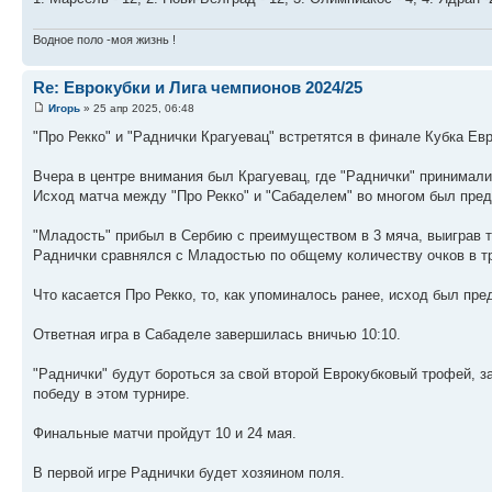
Водное поло -моя жизнь !
Re: Еврокубки и Лига чемпионов 2024/25
Игорь
» 25 апр 2025, 06:48
"Про Рекко" и "Раднички Крагуевац" встретятся в финале Кубка Евр
Вчера в центре внимания был Крагуевац, где "Раднички" принимал
Исход матча между "Про Рекко" и "Сабаделем" во многом был пред
"Младость" прибыл в Сербию с преимуществом в 3 мяча, выиграв т
Раднички сравнялся с Младостью по общему количеству очков в тре
Что касается Про Рекко, то, как упоминалось ранее, исход был пр
Ответная игра в Сабаделе завершилась вничью 10:10.
"Раднички" будут бороться за свой второй Еврокубковый трофей, за
победу в этом турнире.
Финальные матчи пройдут 10 и 24 мая.
В первой игре Раднички будет хозяином поля.