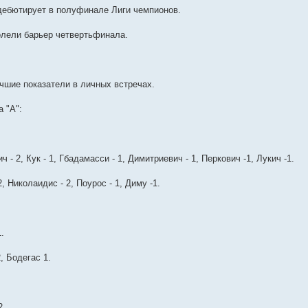
 дебютирует в полуфинале Лиги чемпионов.
олели барьер четвертьфинала.
учшие показатели в личных встречах.
 "А":
 - 2, Кук - 1, Гбадамасси - 1, Димитриевич - 1, Перкович -1, Лукич -1.
, Николаидис - 2, Поурос - 1, Диму -1.
.
, Бодегас 1.
2.