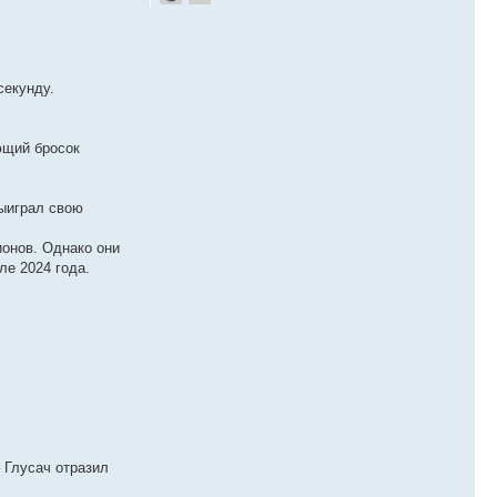
секунду.
ющий бросок
выиграл свою
ионов. Однако они
ле 2024 года.
– Глусач отразил