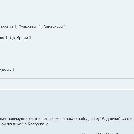
асович 1, Станоевич 1, Вапенский 1.
ич 1, Дж.Врлич 1.
деми - 1.
шим преимуществом в четыре мяча после победы над "Раднички" со счет
ной публикой в Крагуеваце.