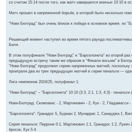
со счетом 15:14 после того, как матч завершился вничью 10:10 в о
Матч прошел в напряженной борьбе, в которой было несколько пов
"Нови Белград" был очень близок к победе в основное время, но "Б
Решающий момент наступил во время пятого раунда послематчевых
Биля.
В этом полуфинале "Нови Белград" и "Барселонета" во второй раз
предыдущую встречу таким же образом в "Финале восьми" в Белгра
"Нови Белград" продолжил серию напряженных матчей, поскольку э
проиграли два из трех предыдущих матчей в серии пенальти — один
Лига чемпионов 2024/25, полуфинал 1:
"Нови Белград" – "Барселонета" 10:10 (3:3, 2:1, 1:3, 4:3) - пенальти (
Нови-Белград: Скомпакис - 2, Мартинович - 2, Кук - 2, Гбадамасси -
"Барселонета": Гранадос 5, Буриан 2, Мунаррис 1, Санауджа 1, Виг
Серия пенальти: Перроне 0:1, Мартинович 1:1, Гранадос 1:2, Лукич 
бросок, Кук 5:4.