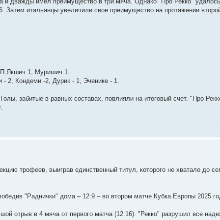
а и дважды имел преимущество в три мяча. Однако "Про Рекко" удалос
:6. Затем итальянцы увеличили свое преимущество на протяжении второ
 П.Якшич 1, Муришич 1.
- 2, Кондеми -2, Дурик - 1, Эченике - 1.
Голы, забитые в равных составах, повлияли на итоговый счет. "Про Рек
.
кцию трофеев, выиграв единственный титул, которого не хватало до се
обедив "Раднички" дома – 12:9 – во втором матче Кубка Европы 2025 го
шой отрыв в 4 мяча от первого матча (12:16). "Рекко" разрушил все над