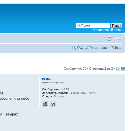
Расширенный поиск
FAQ
Регистрация
Вход
Сообщений: 26 •
Страница
2
из
2
•
1
2
Игорь
Администратор
Сообщения:
14925
ре
Зарегистрирован:
24 фев 2007, 19:59
Откуда:
Россия
обеспечили себе
л четырех".