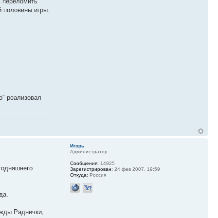
ь переломить
й половины игры.
ко" реализовал
Игорь
Администратор
Сообщения:
14925
годняшнего
Зарегистрирован:
24 фев 2007, 19:59
Откуда:
Россия
да.
ежды Раднички,