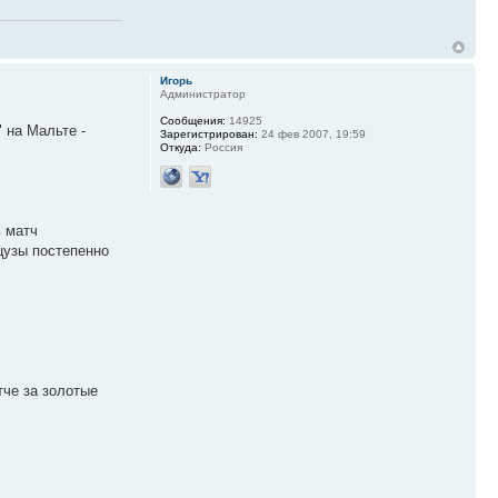
Игорь
Администратор
Сообщения:
14925
 на Мальте -
Зарегистрирован:
24 фев 2007, 19:59
Откуда:
Россия
ь матч
цузы постепенно
тче за золотые