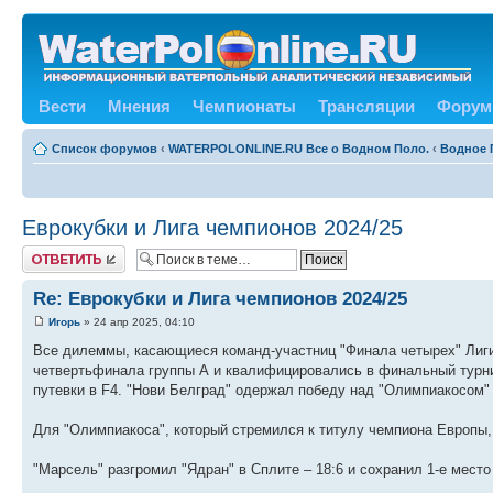
Вести
Мнения
Чемпионаты
Трансляции
Форум
Список форумов
‹
WATERPOLONLINE.RU Все о Водном Поло.
‹
Водное 
Еврокубки и Лига чемпионов 2024/25
Ответить
Re: Еврокубки и Лига чемпионов 2024/25
Игорь
» 24 апр 2025, 04:10
Все дилеммы, касающиеся команд-участниц "Финала четырех" Лиги 
четвертьфинала группы А и квалифицировались в финальный турни
путевки в F4. "Нови Белград" одержал победу над "Олимпиакосом"
Для "Олимпиакоса", который стремился к титулу чемпиона Европы,
"Марсель" разгромил "Ядран" в Сплите – 18:6 и сохранил 1-е место 