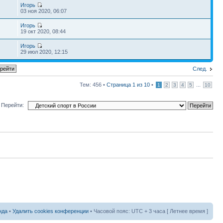
Игорь
03 ноя 2020, 06:07
Игорь
19 окт 2020, 08:44
Игорь
29 июл 2020, 12:15
След.
Тем: 456 •
Страница
1
из
10
•
...
1
2
3
4
5
10
Перейти:
нда
•
Удалить cookies конференции
• Часовой пояс: UTC + 3 часа [ Летнее время ]