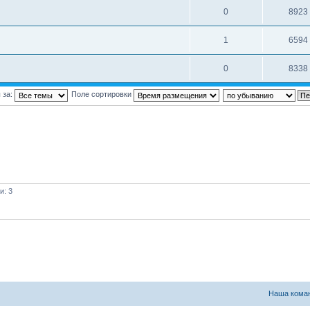
0
8923
1
6594
0
8338
 за:
Поле сортировки
и: 3
Наша кома