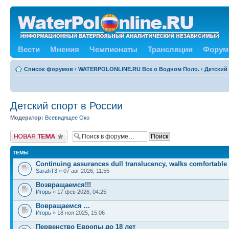
Вести
Мнения
Чемпионаты
Трансляции
Форум
Список форумов
‹
WATERPOLONLINE.RU Все о Водном Поло.
‹
Детский
Детский спорт в России
Модератор:
Всевидящее Око
Новая тема
ТЕМЫ
Continuing assurances dull translucency, walks comfortable
SarahT3
» 07 авг 2026, 11:55
Возвращаемся!!!
Игорь
» 17 фев 2026, 04:25
Вовращаемся ...
Игорь
» 18 ноя 2025, 15:06
Первенство Европы до 18 лет