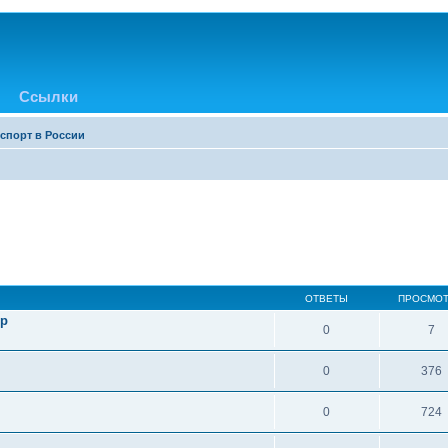
Ссылки
 спорт в России
ОТВЕТЫ
ПРОСМО
 p
0
7
0
376
0
724