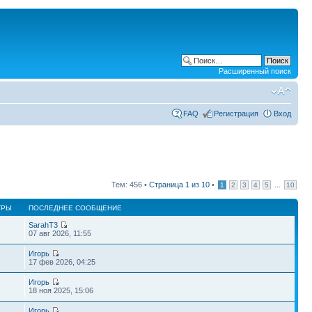
Расширенный поиск
FAQ
Регистрация
Вход
Тем: 456 •
Страница
1
из
10
•
...
1
2
3
4
5
10
ТРЫ
ПОСЛЕДНЕЕ СООБЩЕНИЕ
SarahT3
07 авг 2026, 11:55
Игорь
17 фев 2026, 04:25
Игорь
18 ноя 2025, 15:06
Игорь