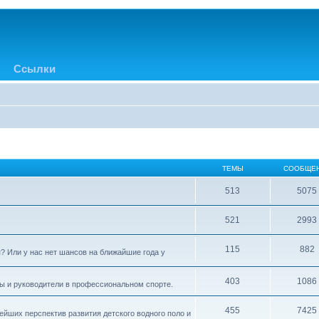
Ссылки
ТЕМЫ
СООБЩЕ
513
5075
521
2993
115
882
? Или у нас нет шансов на ближайшие года у
403
1086
ры и руководители в профессиональном спорте.
455
7425
ейших перспектив развития детского водного поло и