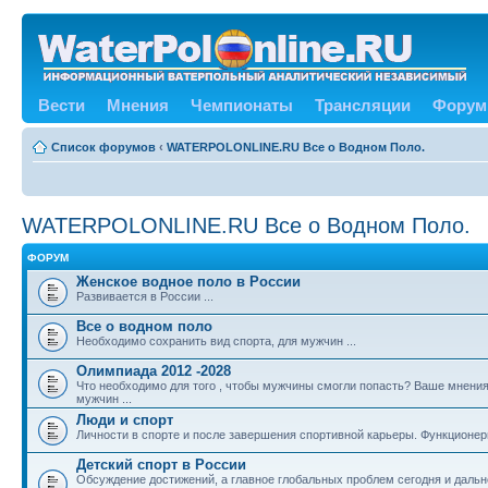
Вести
Мнения
Чемпионаты
Трансляции
Форум
Список форумов
‹
WATERPOLONLINE.RU Все о Водном Поло.
WATERPOLONLINE.RU Все о Водном Поло.
ФОРУМ
Женское водное поло в России
Развивается в России ...
Все о водном поло
Необходимо сохранить вид спорта, для мужчин ...
Олимпиада 2012 -2028
Что необходимо для того , чтобы мужчины смогли попасть? Ваше мнения
мужчин ...
Люди и спорт
Личности в спорте и после завершения спортивной карьеры. Функционе
Детский спорт в России
Обсуждение достижений, а главное глобальных проблем сегодня и дальн