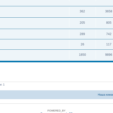
362
3658
205
805
289
742
26
117
1850
9896
и: 1
Наша кома
POWERED_BY