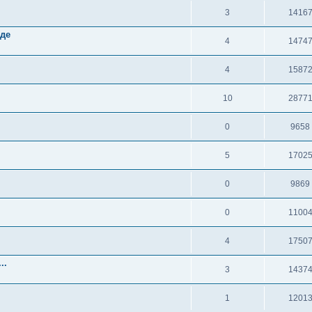
3
1416
аде
4
1474
4
1587
10
2877
0
9658
5
1702
0
9869
0
1100
4
1750
..
3
1437
1
1201