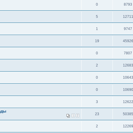
0
8793
5
1271
1
9747
19
4592
0
7807
2
1268
0
1064
0
1069
3
1262
пиады
23
5038
1
2
2
1226