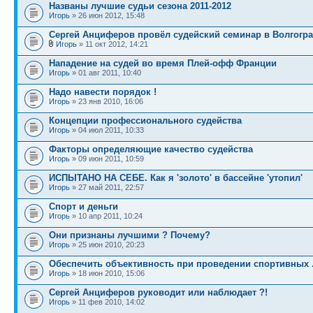
Названы лучшие судьи сезона 2011-2012
Игорь
» 26 июн 2012, 15:48
Сергей Анциферов провёл судейский семинар в Волгогр
Игорь
» 11 окт 2012, 14:21
Нападение на судей во время Плей-офф Франции
Игорь
» 01 авг 2011, 10:40
Надо навести порядок !
Игорь
» 23 янв 2010, 16:06
Концепции профессионального судейства
Игорь
» 04 июл 2011, 10:33
Факторы определяющие качество судейства
Игорь
» 09 июн 2011, 10:59
ИСПЫТАНО НА СЕБЕ. Как я 'золото' в бассейне 'утопил'
Игорь
» 27 май 2011, 22:57
Спорт и деньги
Игорь
» 10 апр 2011, 10:24
Они признаны лучшими ? Почему?
Игорь
» 25 июн 2010, 20:23
Обеспечить объективность при проведении спортивных .
Игорь
» 18 июн 2010, 15:06
Сергей Анциферов руководит или наблюдает ?!
Игорь
» 11 фев 2010, 14:02