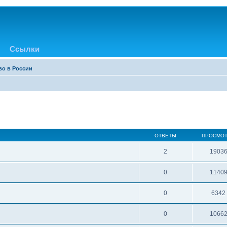
Ссылки
во в России
ОТВЕТЫ
ПРОСМО
2
1903
0
1140
0
6342
0
1066