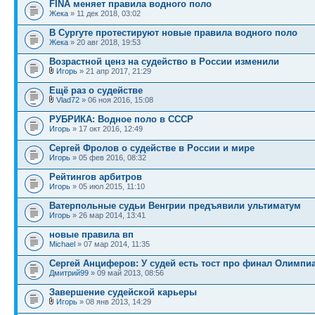
FINA меняет правила водного поло
Жека
» 11 дек 2018, 03:02
В Сургуте протестируют новые правила водного поло
Жека
» 20 авг 2018, 19:53
Возрастной ценз на судейство в России изменили
Игорь
» 21 апр 2017, 21:29
Ещё раз о судействе
Vlad72
» 06 ноя 2016, 15:08
РУБРИКА: Водное поло в СССР
Игорь
» 17 окт 2016, 12:49
Сергей Фролов о судействе в России и мире
Игорь
» 05 фев 2016, 08:32
Рейтингов арбитров
Игорь
» 05 июл 2015, 11:10
Ватерпольные судьи Венгрии предъявили ультиматум
Игорь
» 26 мар 2014, 13:41
новые правила вп
Michael
» 07 мар 2014, 11:35
Сергей Анциферов: У судей есть тост про финал Олим
Дмитрий99
» 09 май 2013, 08:56
Завершение судейской карьеры
Игорь
» 08 янв 2013, 14:29