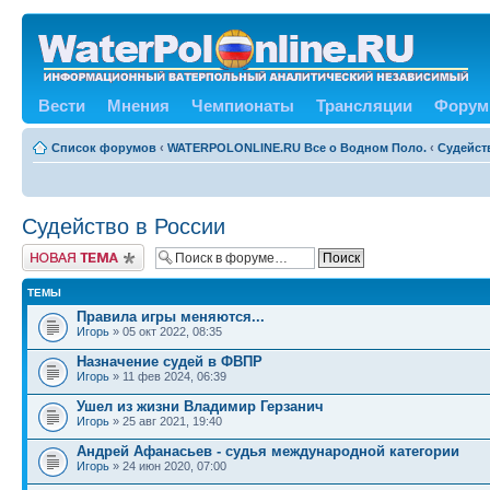
Вести
Мнения
Чемпионаты
Трансляции
Форум
Список форумов
‹
WATERPOLONLINE.RU Все о Водном Поло.
‹
Судейст
Судейство в России
Новая тема
ТЕМЫ
Правила игры меняются...
Игорь
» 05 окт 2022, 08:35
Назначение судей в ФВПР
Игорь
» 11 фев 2024, 06:39
Ушел из жизни Владимир Герзанич
Игорь
» 25 авг 2021, 19:40
Андрей Афанасьев - судья международной категории
Игорь
» 24 июн 2020, 07:00