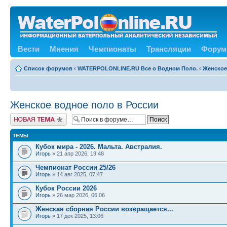
Вести
Мнения
Чемпионаты
Трансляции
Форум
Список форумов
‹
WATERPOLONLINE.RU Все о Водном Поло.
‹
Женское
Женское водное поло в России
Новая тема
ТЕМЫ
Кубок мира - 2026. Мальта. Австралия.
Игорь
» 21 апр 2026, 19:48
Чемпионат России 25/26
Игорь
» 14 авг 2025, 07:47
Кубок России 2026
Игорь
» 26 мар 2026, 06:06
Женская сборная России возвращается...
Игорь
» 17 дек 2025, 13:06