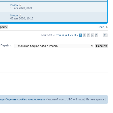
Игорь
1
19 авг 2020, 06:33
Игорь
6
05 авг 2020, 10:13
След.
Тем: 513 •
Страница
1
из
11
•
...
1
2
3
4
5
11
Перейти:
нда
•
Удалить cookies конференции
• Часовой пояс: UTC + 3 часа [ Летнее время ]