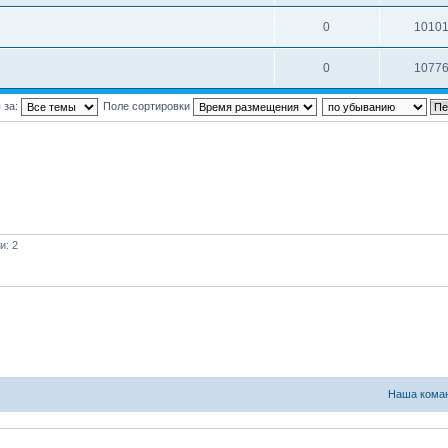
0
1010
0
1077
 за:
Поле сортировки
и: 2
Наша кома