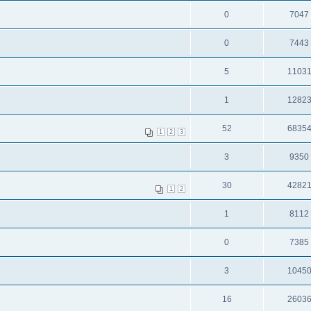
0
7047
0
7443
5
1103
1
1282
52
6835
1
2
3
3
9350
30
4282
1
2
1
8112
0
7385
3
1045
16
2603