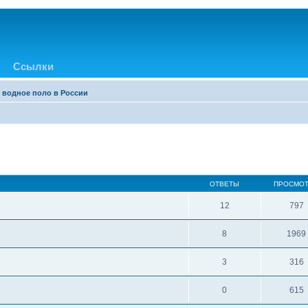
Ссылки
 водное поло в России
ОТВЕТЫ
ПРОСМО
12
797
8
1969
3
316
0
615