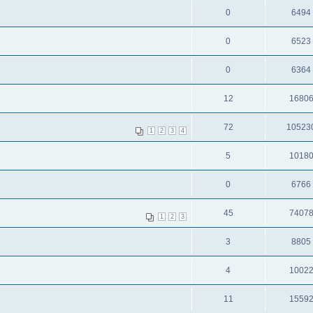
0
6494
0
6523
0
6364
12
1680
72
10523
1
2
3
4
5
1018
0
6766
45
7407
1
2
3
3
8805
4
1002
11
1559