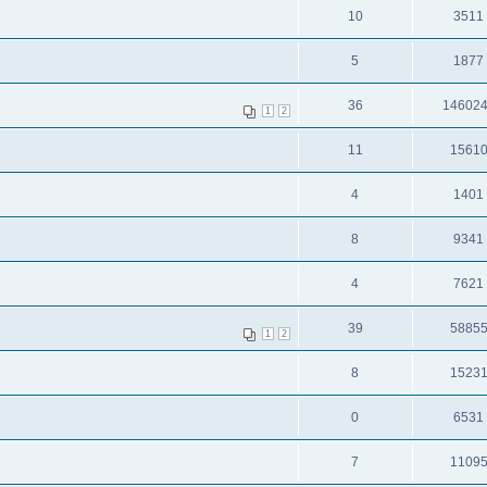
10
3511
5
1877
36
14602
1
2
11
1561
4
1401
8
9341
4
7621
39
5885
1
2
8
1523
0
6531
7
1109