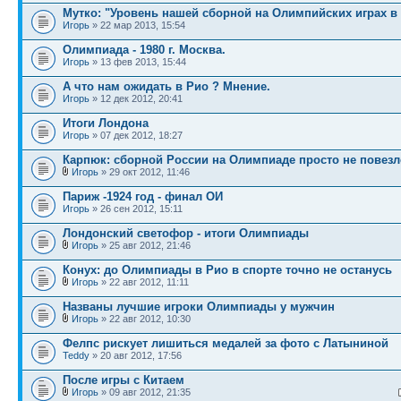
Мутко: "Уровень нашей сборной на Олимпийских играх в 
Игорь
» 22 мар 2013, 15:54
Олимпиада - 1980 г. Москва.
Игорь
» 13 фев 2013, 15:44
А что нам ожидать в Рио ? Мнение.
Игорь
» 12 дек 2012, 20:41
Итоги Лондона
Игорь
» 07 дек 2012, 18:27
Карпюк: сборной России на Олимпиаде просто не повезл
Игорь
» 29 окт 2012, 11:46
Париж -1924 год - финал ОИ
Игорь
» 26 сен 2012, 15:11
Лондонский светофор - итоги Олимпиады
Игорь
» 25 авг 2012, 21:46
Конух: до Олимпиады в Рио в спорте точно не останусь
Игорь
» 22 авг 2012, 11:11
Названы лучшие игроки Олимпиады у мужчин
Игорь
» 22 авг 2012, 10:30
Фелпс рискует лишиться медалей за фото с Латыниной
Teddy
» 20 авг 2012, 17:56
После игры с Китаем
Игорь
» 09 авг 2012, 21:35