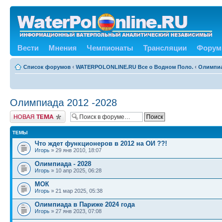
Вести
Мнения
Чемпионаты
Трансляции
Форум
Список форумов
‹
WATERPOLONLINE.RU Все о Водном Поло.
‹
Олимпиа
Олимпиада 2012 -2028
Новая тема
ТЕМЫ
Что ждет функционеров в 2012 на ОИ ??!
Игорь
» 29 янв 2010, 18:07
Олимпиада - 2028
Игорь
» 10 апр 2025, 06:28
МОК
Игорь
» 21 мар 2025, 05:38
Олимпиада в Париже 2024 года
Игорь
» 27 янв 2023, 07:08