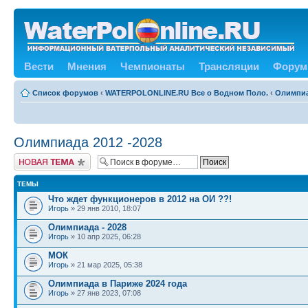
Вести
Мнения
Чемпионаты
Трансляции
Форум
Список форумов
‹
WATERPOLONLINE.RU Все о Водном Поло.
‹
Олимпиа
Олимпиада 2012 -2028
Новая тема
ТЕМЫ
Что ждет функционеров в 2012 на ОИ ??!
Игорь
» 29 янв 2010, 18:07
Олимпиада - 2028
Игорь
» 10 апр 2025, 06:28
МОК
Игорь
» 21 мар 2025, 05:38
Олимпиада в Париже 2024 года
Игорь
» 27 янв 2023, 07:08