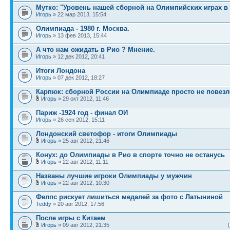
Мутко: "Уровень нашей сборной на Олимпийских играх в 
Игорь
» 22 мар 2013, 15:54
Олимпиада - 1980 г. Москва.
Игорь
» 13 фев 2013, 15:44
А что нам ожидать в Рио ? Мнение.
Игорь
» 12 дек 2012, 20:41
Итоги Лондона
Игорь
» 07 дек 2012, 18:27
Карпюк: сборной России на Олимпиаде просто не повезл
Игорь
» 29 окт 2012, 11:46
Париж -1924 год - финал ОИ
Игорь
» 26 сен 2012, 15:11
Лондонский светофор - итоги Олимпиады
Игорь
» 25 авг 2012, 21:46
Конух: до Олимпиады в Рио в спорте точно не останусь
Игорь
» 22 авг 2012, 11:11
Названы лучшие игроки Олимпиады у мужчин
Игорь
» 22 авг 2012, 10:30
Фелпс рискует лишиться медалей за фото с Латыниной
Teddy
» 20 авг 2012, 17:56
После игры с Китаем
Игорь
» 09 авг 2012, 21:35