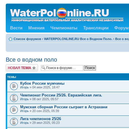
Вести
Мнения
Чемпионаты
Трансляции
Форум
Список форумов
‹
WATERPOLONLINE.RU Все о Водном Поло.
‹
Все о в
Все о водном поло
Новая тема
ТЕМЫ
Кубок России мужчины
Игорь
» 04 июн 2025, 18:47
Чемпионат России 25/26. Евразийская лига.
Игорь
» 08 окт 2025, 05:57
Мужская сборная России сыграет в Астрахани
Игорь
» 20 сен 2025, 05:39
Лига чемпионов 25/26
Игорь
» 29 июл 2025, 05:23