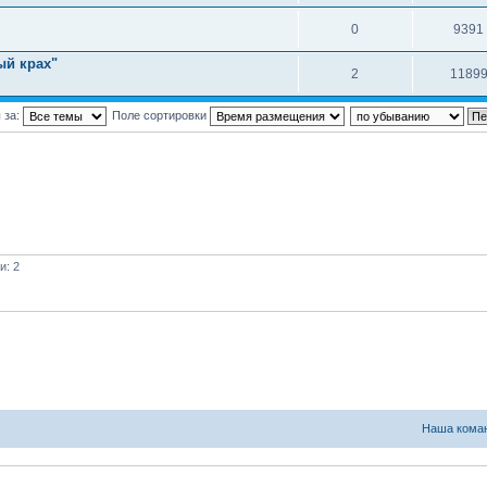
0
9391
ый крах"
2
1189
 за:
Поле сортировки
и: 2
Наша кома