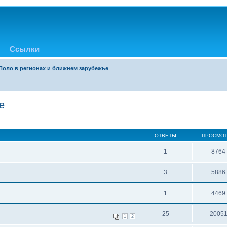
Ссылки
Поло в регионах и ближнем зарубежье
е
ОТВЕТЫ
ПРОСМО
1
8764
3
5886
1
4469
25
2005
1
2