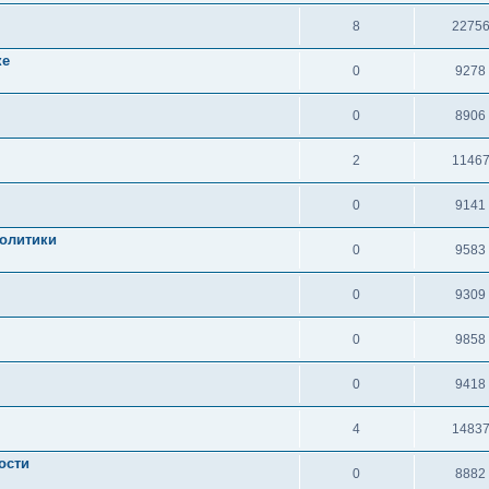
8
2275
ке
0
9278
0
8906
2
1146
0
9141
политики
0
9583
0
9309
0
9858
0
9418
4
1483
ости
0
8882