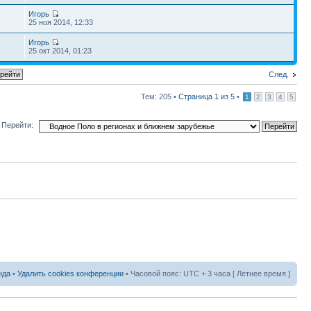
Игорь
25 ноя 2014, 12:33
Игорь
9
25 окт 2014, 01:23
След.
Тем: 205 •
Страница
1
из
5
•
1
2
3
4
5
Перейти:
нда
•
Удалить cookies конференции
• Часовой пояс: UTC + 3 часа [ Летнее время ]