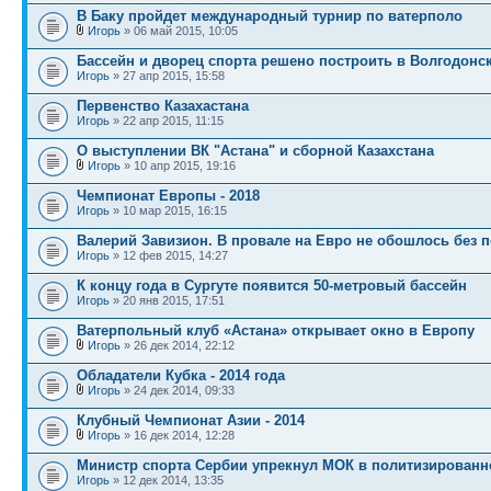
В Баку пройдет международный турнир по ватерполо
Игорь
» 06 май 2015, 10:05
Бассейн и дворец спорта решено построить в Волгодонс
Игорь
» 27 апр 2015, 15:58
Первенство Казахастана
Игорь
» 22 апр 2015, 11:15
О выступлении ВК "Астана" и сборной Казахстана
Игорь
» 10 апр 2015, 19:16
Чемпионат Европы - 2018
Игорь
» 10 мар 2015, 16:15
Валерий Завизион. В провале на Евро не обошлось без 
Игорь
» 12 фев 2015, 14:27
К концу года в Сургуте появится 50-метровый бассейн
Игорь
» 20 янв 2015, 17:51
Ватерпольный клуб «Астана» открывает окно в Европу
Игорь
» 26 дек 2014, 22:12
Обладатели Кубка - 2014 года
Игорь
» 24 дек 2014, 09:33
Клубный Чемпионат Азии - 2014
Игорь
» 16 дек 2014, 12:28
Министр спорта Сербии упрекнул МОК в политизированн
Игорь
» 12 дек 2014, 13:35