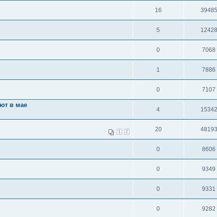
16
3948
5
1242
0
7068
1
7886
0
7107
ют в мае
4
1534
20
4819
1
2
0
8606
0
9349
0
9331
0
9282