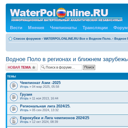
Вести
Мнения
Чемпионаты
Трансляции
Форум
Список форумов
‹
WATERPOLONLINE.RU Все о Водном Поло.
‹
Водное 
Водное Поло в регионах и ближнем зарубежь
Новая тема
ТЕМЫ
Чемпионат Азии -2025
Игорь
» 04 мар 2025, 05:58
Грузия
Игорь
» 11 ноя 2013, 16:44
Региональная лига 2024/25.
Игорь
» 05 сен 2024, 13:32
Еврокубки и Лига чемпионов 2024/25
Игорь
» 12 окт 2024, 08:39