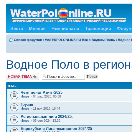
Вести
Мнения
Чемпионаты
Трансляции
Форум
Список форумов
‹
WATERPOLONLINE.RU Все о Водном Поло.
‹
Водное 
Водное Поло в регион
Новая тема
ТЕМЫ
Чемпионат Азии -2025
Игорь
» 04 мар 2025, 05:58
Грузия
Игорь
» 11 ноя 2013, 16:44
Региональная лига 2024/25.
Игорь
» 05 сен 2024, 13:32
Еврокубки и Лига чемпионов 2024/25