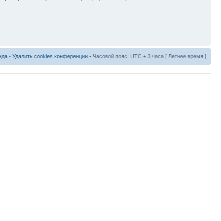
нда
•
Удалить cookies конференции
• Часовой пояс: UTC + 3 часа [ Летнее время ]