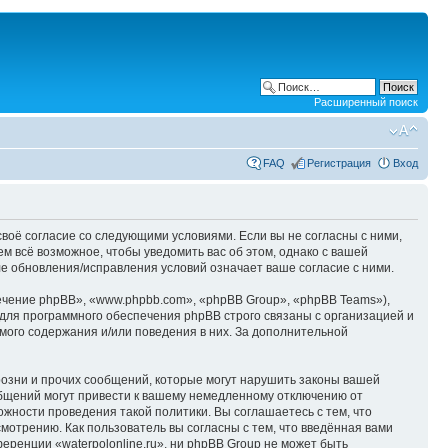
Расширенный поиск
FAQ
Регистрация
Вход
е своё согласие со следующими условиями. Если вы не согласны с ними,
ем всё возможное, чтобы уведомить вас об этом, однако с вашей
ле обновления/исправления условий означает ваше согласие с ними.
чение phpBB», «www.phpbb.com», «phpBB Group», «phpBB Teams»),
для программного обеспечения phpBB строго связаны с организацией и
мого содержания и/или поведения в них. За дополнительной
озни и прочих сообщений, которые могут нарушить законы вашей
ообщений могут привести к вашему немедленному отключению от
ожности проведения такой политики. Вы соглашаетесь с тем, что
мотрению. Как пользователь вы согласны с тем, что введённая вами
ренции «waterpolonline.ru», ни phpBB Group не может быть