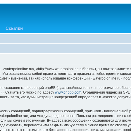
Ссылки
«waterpolonline.ru», «http://www.waterpolonline.ru/forum»), вы подтверждает
». Мы оставляем за собой право изменять эти правила в любое время и сдела
мет изменений, так как использование конференции «waterpolonline.ru» пос
я создания конференций phpBB (в дальнейшем «они», «программное обеспе
»). Скачать его можно по адресу
www.phpbb.com
. Ограничения лицензии GPL 
ности за то, что администрация конференций определяет в качестве допусти
ческих сообщений, порнографических сообщений, призывов к национальной р
waterpolonline.ru», или международное право. Попытки размещения таких с
если мы сочтём это нужным. IP-адреса всех сообщений сохраняются для возм
едактировать, перенести или закрыть любую тему в любое время по своему ус
удет открыта третьим лицам без вашего разрешения, ни администрация конфе