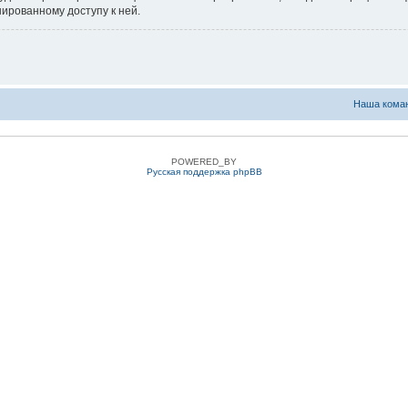
нированному доступу к ней.
Наша кома
POWERED_BY
Русская поддержка phpBB