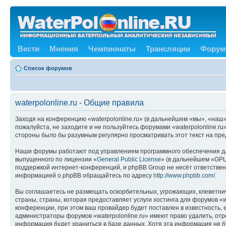
Вести
Мнения
Чемпионаты
Трансляции
Форум
Список форумов
waterpolonline.ru - Общие правила
Заходя на конференцию «waterpolonline.ru» (в дальнейшем «мы», «наш», 
пожалуйста, не заходите и не пользуйтесь форумами «waterpolonline.ru
стороны было бы разумным регулярно просматривать этот текст на пред
Наши форумы работают под управлением программного обеспечения дл
выпущенного по лицензии «
General Public License
» (в дальнейшем «GPL
поддержкой интернет-конференций, и phpBB Group не несёт ответствен
информацией о phpBB обращайтесь по адресу
http://www.phpbb.com/
.
Вы соглашаетесь не размещать оскорбительных, угрожающих, клеветни
страны, страны, которая предоставляет услуги хостинга для форумов «
конференции, при этом ваш провайдер будет поставлен в известность, 
администраторы форумов «waterpolonline.ru» имеют право удалить, отр
информация будет храниться в базе данных. Хотя эта информация не б