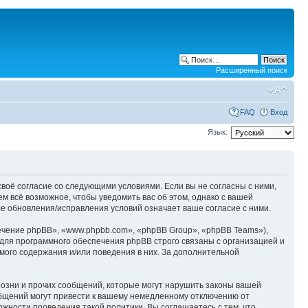
Расширенный поиск
FAQ
Вход
Язык:
е своё согласие со следующими условиями. Если вы не согласны с ними,
ем всё возможное, чтобы уведомить вас об этом, однако с вашей
ле обновления/исправления условий означает ваше согласие с ними.
чение phpBB», «www.phpbb.com», «phpBB Group», «phpBB Teams»),
для программного обеспечения phpBB строго связаны с организацией и
мого содержания и/или поведения в них. За дополнительной
озни и прочих сообщений, которые могут нарушить законы вашей
ообщений могут привести к вашему немедленному отключению от
ожности проведения такой политики. Вы соглашаетесь с тем, что