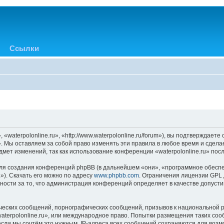
Ссылки
«waterpolonline.ru», «http://www.waterpolonline.ru/forum»), вы подтверждает
». Мы оставляем за собой право изменять эти правила в любое время и сдела
мет изменений, так как использование конференции «waterpolonline.ru» пос
я создания конференций phpBB (в дальнейшем «они», «программное обеспе
»). Скачать его можно по адресу
www.phpbb.com
. Ограничения лицензии GPL 
ности за то, что администрация конференций определяет в качестве допусти
ческих сообщений, порнографических сообщений, призывов к национальной р
waterpolonline.ru», или международное право. Попытки размещения таких с
если мы сочтём это нужным. IP-адреса всех сообщений сохраняются для возм