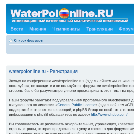
Вести
Мнения
Чемпионаты
Трансляции
Форум
Список форумов
waterpolonline.ru - Регистрация
Заходя на конференцию «waterpolonline.ru» (в дальнейшем «мы», «наш», 
пожалуйста, не заходите и не пользуйтесь форумами «waterpolonline.ru
стороны было бы разумным регулярно просматривать этот текст на пред
Наши форумы работают под управлением программного обеспечения дл
выпущенного по лицензии «
General Public License
» (в дальнейшем «GPL
поддержкой интернет-конференций, и phpBB Group не несёт ответствен
информацией о phpBB обращайтесь по адресу
http://www.phpbb.com/
.
Вы соглашаетесь не размещать оскорбительных, угрожающих, клеветни
страны, страны, которая предоставляет услуги хостинга для форумов «
конференции, при этом ваш провайдер будет поставлен в известность, 