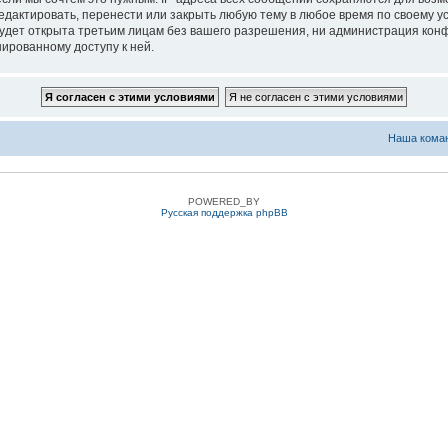
едактировать, перенести или закрыть любую тему в любое время по своему ус
удет открыта третьим лицам без вашего разрешения, ни администрация конфе
нированному доступу к ней.
Наша кома
POWERED_BY
Русская поддержка phpBB