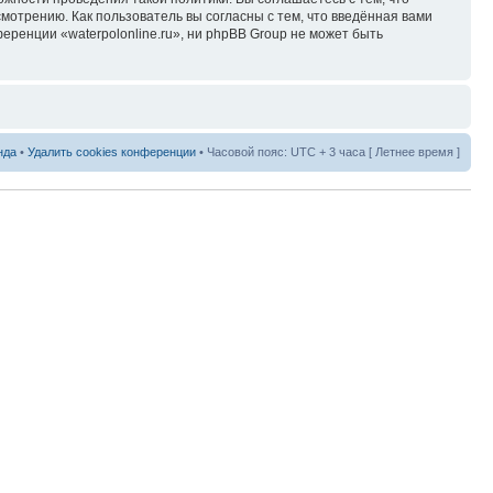
мотрению. Как пользователь вы согласны с тем, что введённая вами
ренции «waterpolonline.ru», ни phpBB Group не может быть
нда
•
Удалить cookies конференции
• Часовой пояс: UTC + 3 часа [ Летнее время ]