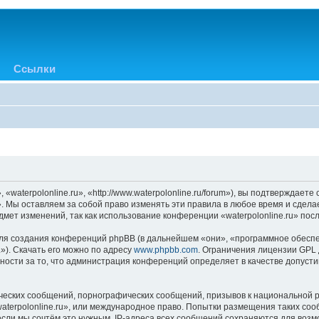
Ссылки
«waterpolonline.ru», «http://www.waterpolonline.ru/forum»), вы подтверждает
». Мы оставляем за собой право изменять эти правила в любое время и сдела
мет изменений, так как использование конференции «waterpolonline.ru» пос
я создания конференций phpBB (в дальнейшем «они», «программное обеспе
»). Скачать его можно по адресу
www.phpbb.com
. Ограничения лицензии GPL 
ности за то, что администрация конференций определяет в качестве допусти
ческих сообщений, порнографических сообщений, призывов к национальной р
waterpolonline.ru», или международное право. Попытки размещения таких с
если мы сочтём это нужным. IP-адреса всех сообщений сохраняются для возм