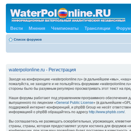
Вести
Мнения
Чемпионаты
Трансляции
Форум
Список форумов
waterpolonline.ru - Регистрация
Заходя на конференцию «waterpolonline.ru» (в дальнейшем «мы», «наш», 
пожалуйста, не заходите и не пользуйтесь форумами «waterpolonline.ru
стороны было бы разумным регулярно просматривать этот текст на пред
Наши форумы работают под управлением программного обеспечения дл
выпущенного по лицензии «
General Public License
» (в дальнейшем «GPL
поддержкой интернет-конференций, и phpBB Group не несёт ответствен
информацией о phpBB обращайтесь по адресу
http://www.phpbb.com/
.
Вы соглашаетесь не размещать оскорбительных, угрожающих, клеветни
страны, страны, которая предоставляет услуги хостинга для форумов «
конференции, при этом ваш провайдер будет поставлен в известность, 