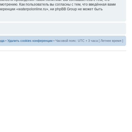
мотрению. Как пользователь вы согласны с тем, что введённая вами
ренции «waterpolonline.ru», ни phpBB Group не может быть
нда
•
Удалить cookies конференции
• Часовой пояс: UTC + 3 часа [ Летнее время ]