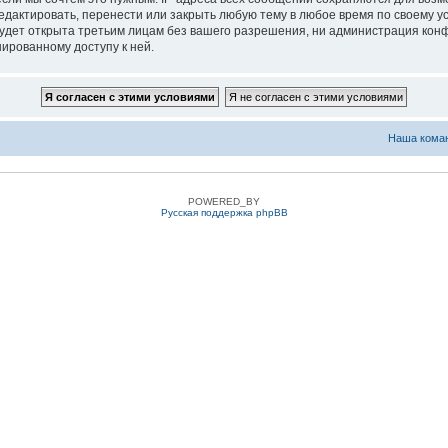
едактировать, перенести или закрыть любую тему в любое время по своему ус
удет открыта третьим лицам без вашего разрешения, ни администрация конфе
нированному доступу к ней.
Наша кома
POWERED_BY
Русская поддержка phpBB