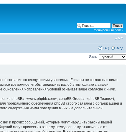
Расширенный поиск
FAQ
Вход
Язык:
е своё согласие со следующими условиями. Если вы не согласны с ними,
ем всё возможное, чтобы уведомить вас об этом, однако с вашей
ле обновления/исправления условий означает ваше согласие с ними.
чение phpBB», «www.phpbb.com», «phpBB Group», «phpBB Teams»),
для программного обеспечения phpBB строго связаны с организацией и
мого содержания и/или поведения в них. За дополнительной
озни и прочих сообщений, которые могут нарушить законы вашей
ообщений могут привести к вашему немедленному отключению от
ожности проведения такой политики. Вы соглашаетесь с тем, что