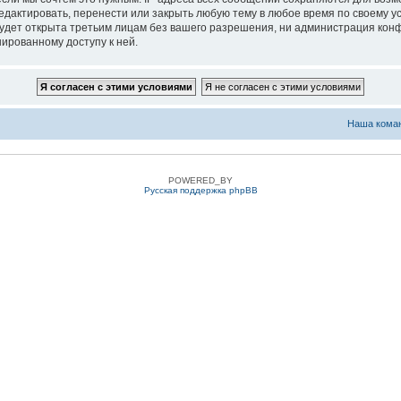
едактировать, перенести или закрыть любую тему в любое время по своему ус
удет открыта третьим лицам без вашего разрешения, ни администрация конфе
нированному доступу к ней.
Наша кома
POWERED_BY
Русская поддержка phpBB