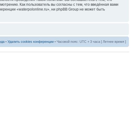
мотрению. Как пользователь вы согласны с тем, что введённая вами
ренции «waterpolonline.ru», ни phpBB Group не может быть
нда
•
Удалить cookies конференции
• Часовой пояс: UTC + 3 часа [ Летнее время ]