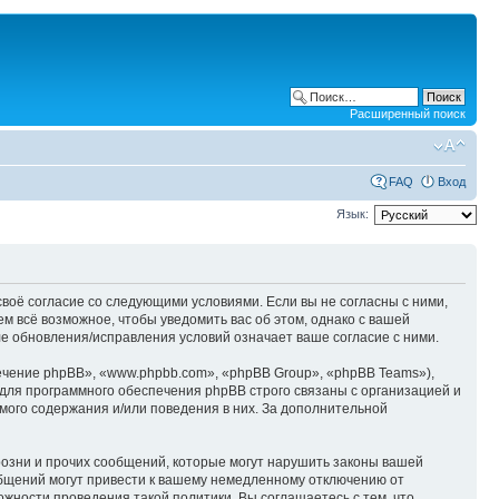
Расширенный поиск
FAQ
Вход
Язык:
е своё согласие со следующими условиями. Если вы не согласны с ними,
ем всё возможное, чтобы уведомить вас об этом, однако с вашей
ле обновления/исправления условий означает ваше согласие с ними.
чение phpBB», «www.phpbb.com», «phpBB Group», «phpBB Teams»),
для программного обеспечения phpBB строго связаны с организацией и
мого содержания и/или поведения в них. За дополнительной
озни и прочих сообщений, которые могут нарушить законы вашей
ообщений могут привести к вашему немедленному отключению от
ожности проведения такой политики. Вы соглашаетесь с тем, что