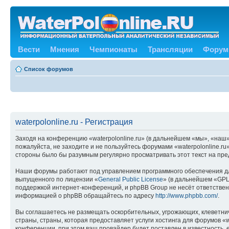
Вести
Мнения
Чемпионаты
Трансляции
Форум
Список форумов
waterpolonline.ru - Регистрация
Заходя на конференцию «waterpolonline.ru» (в дальнейшем «мы», «наш», 
пожалуйста, не заходите и не пользуйтесь форумами «waterpolonline.ru
стороны было бы разумным регулярно просматривать этот текст на пред
Наши форумы работают под управлением программного обеспечения дл
выпущенного по лицензии «
General Public License
» (в дальнейшем «GPL
поддержкой интернет-конференций, и phpBB Group не несёт ответствен
информацией о phpBB обращайтесь по адресу
http://www.phpbb.com/
.
Вы соглашаетесь не размещать оскорбительных, угрожающих, клеветни
страны, страны, которая предоставляет услуги хостинга для форумов «
конференции, при этом ваш провайдер будет поставлен в известность, 