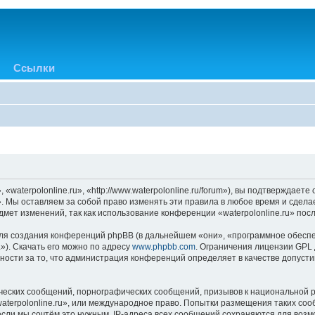
Ссылки
«waterpolonline.ru», «http://www.waterpolonline.ru/forum»), вы подтверждает
». Мы оставляем за собой право изменять эти правила в любое время и сдела
мет изменений, так как использование конференции «waterpolonline.ru» пос
я создания конференций phpBB (в дальнейшем «они», «программное обеспе
»). Скачать его можно по адресу
www.phpbb.com
. Ограничения лицензии GPL 
ности за то, что администрация конференций определяет в качестве допусти
ческих сообщений, порнографических сообщений, призывов к национальной р
waterpolonline.ru», или международное право. Попытки размещения таких с
если мы сочтём это нужным. IP-адреса всех сообщений сохраняются для возм