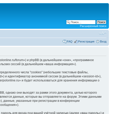
Расширенный поиск
FAQ
Регистрация
Вход
polonline.ru/forum») и phpBB (в дальнейшем «они», «программное
льских сессий (в дальнейшем «ваша информация»).
ределенного числа "cookies" (небольшие текстовые файлы,
d») и идентификатор анонимной сессии (в дальнейшем «session-id»),
rpolonline.ru» и будет использоваться для хранения информации о
B, однако они выходят за рамки этого документа, целью которого
вляются данные, которые вы отправляете на форум. Этими данными
), данные, указанные при регистрации в конференции
 сообщения»).
пароль для входа под вашей учётной записью (далее «ваш пароль») и