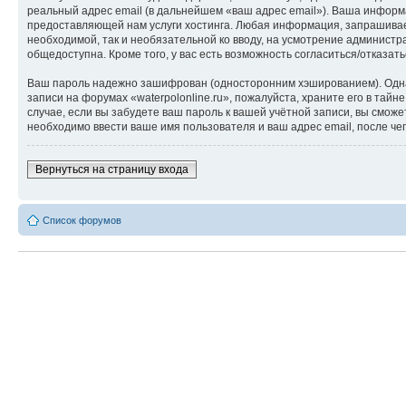
реальный адрес email (в дальнейшем «ваш адрес email»). Ваша информ
предоставляющей нам услуги хостинга. Любая информация, запрашиваема
необходимой, так и необязательной ко вводу, на усмотрение администра
общедоступна. Кроме того, у вас есть возможность согласиться/отказ
Ваш пароль надежно зашифрован (односторонним хэшированием). Однако
записи на форумах «waterpolonline.ru», пожалуйста, храните его в тайне
случае, если вы забудете ваш пароль к вашей учётной записи, вы см
необходимо ввести ваше имя пользователя и ваш адрес email, после ч
Вернуться на страницу входа
Список форумов