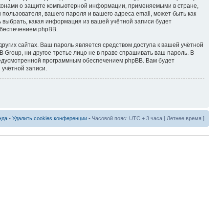
законами о защите компьютерной информации, применяемыми в стране,
пользователя, вашего пароля и вашего адреса email, может быть как
ть выбрать, какая информация из вашей учётной записи будет
обеспечением phpBB.
ругих сайтах. Ваш пароль является средством доступа к вашей учётной
BB Group, ни другое третье лицо не в праве спрашивать ваш пароль. В
предусмотренной программным обеспечением phpBB. Вам будет
 учётной записи.
нда
•
Удалить cookies конференции
• Часовой пояс: UTC + 3 часа [ Летнее время ]