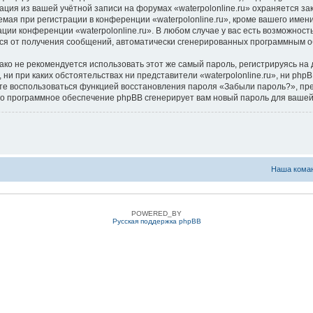
ация из вашей учётной записи на форумах «waterpolonline.ru» охраняется 
я при регистрации в конференции «waterpolonline.ru», кроме вашего имени 
ции конференции «waterpolonline.ru». В любом случае у вас есть возможнос
аться от получения сообщений, автоматически сгенерированных программным 
 не рекомендуется использовать этот же самый пароль, регистрируясь на д
, ни при каких обстоятельствах ни представители «waterpolonline.ru», ни php
ожете воспользоваться функцией восстановления пароля «Забыли пароль?», 
его программное обеспечение phpBB сгенерирует вам новый пароль для вашей
Наша кома
POWERED_BY
Русская поддержка phpBB