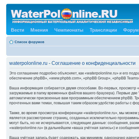
Вести
Мнения
Чемпионаты
Трансляции
Форум
Список форумов
waterpolonline.ru - Соглашение о конфиденциальности
Это соглашение подробно объясняет, как «waterpolonline.ru» и его подр
обеспечение phpBB», «www.phpbb.com», «phpBB Group», «phpBB Teams»
Ваша информация собирается двумя способами. Во-первых, просмотр «w
загружаемые в папку временных файлов вашего браузера). Первые две "
автоматически присвоенные вам программным обеспечением phpBB. Трет
прочтенных вами темах, повышая таким образом удобство работы с фо
Также, во время просмотра конференции «waterpolonline.ru», мы можем
является рассмотрение страниц, созданных исключительно программн
могут быть, но не исчерпываются, следующие данные: сообщения, раз
«waterpolonline.ru» (в дальнейшем «ваша учётная запись») и сообщени
Ваша учётная запись будет содержать, как минимум, однозначно идент