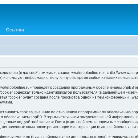
Ссылки
азделения (в дальнейшем «мы», «наш», «waterpolonline.ru», «http://www.water
) используют информацию, полученную во время любой из ваших пользовате
aterpolonline.ru» приведёт к созданию программным обеспечением phpBB оп
cookie" содержат только идентификатор пользователя (в дальнейшем «user-i
ья "cookie" будет создана после просмотра одной из тем конференции «wate
румами.
 установить cookies, внешние по отношению к программному обеспечению phpB
ым обеспечением phpBB. Вторым источником получения вашей информации я
мещенные под учётной записью Гостя (в дальнейшем «анонимные сообщения»
я, оставленные вами после регистрации и авторизации (в дальнейшем «ваши
ифицируемое имя (в дальнейшем «ваше имя пользователя»), индивидуальный 