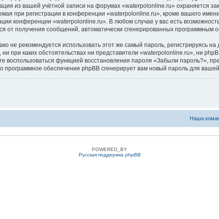
ация из вашей учётной записи на форумах «waterpolonline.ru» охраняется 
я при регистрации в конференции «waterpolonline.ru», кроме вашего имени 
ции конференции «waterpolonline.ru». В любом случае у вас есть возможнос
аться от получения сообщений, автоматически сгенерированных программным 
 не рекомендуется использовать этот же самый пароль, регистрируясь на д
, ни при каких обстоятельствах ни представители «waterpolonline.ru», ни php
ожете воспользоваться функцией восстановления пароля «Забыли пароль?», 
его программное обеспечение phpBB сгенерирует вам новый пароль для вашей
Наша кома
POWERED_BY
Русская поддержка phpBB