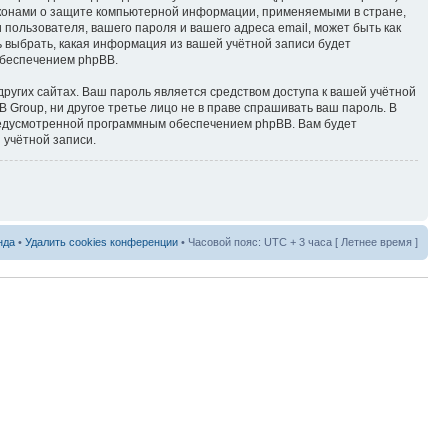
законами о защите компьютерной информации, применяемыми в стране,
пользователя, вашего пароля и вашего адреса email, может быть как
ть выбрать, какая информация из вашей учётной записи будет
обеспечением phpBB.
ругих сайтах. Ваш пароль является средством доступа к вашей учётной
BB Group, ни другое третье лицо не в праве спрашивать ваш пароль. В
предусмотренной программным обеспечением phpBB. Вам будет
 учётной записи.
нда
•
Удалить cookies конференции
• Часовой пояс: UTC + 3 часа [ Летнее время ]