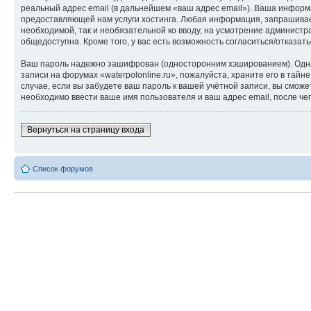
реальный адрес email (в дальнейшем «ваш адрес email»). Ваша информ
предоставляющей нам услуги хостинга. Любая информация, запрашиваема
необходимой, так и необязательной ко вводу, на усмотрение администра
общедоступна. Кроме того, у вас есть возможность согласиться/отказ
Ваш пароль надежно зашифрован (односторонним хэшированием). Однако
записи на форумах «waterpolonline.ru», пожалуйста, храните его в тайне
случае, если вы забудете ваш пароль к вашей учётной записи, вы см
необходимо ввести ваше имя пользователя и ваш адрес email, после ч
Вернуться на страницу входа
Список форумов