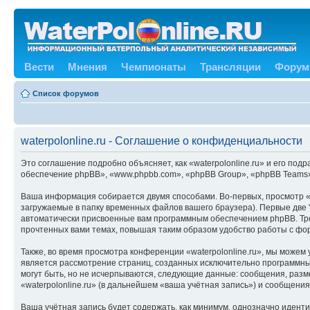
Вести
Мнения
Чемпионаты
Трансляции
Форум
Список форумов
waterpolonline.ru - Соглашение о конфиденциальности
Это соглашение подробно объясняет, как «waterpolonline.ru» и его подр
обеспечение phpBB», «www.phpbb.com», «phpBB Group», «phpBB Teams»
Ваша информация собирается двумя способами. Во-первых, просмотр «w
загружаемые в папку временных файлов вашего браузера). Первые две "
автоматически присвоенные вам программным обеспечением phpBB. Трет
прочтенных вами темах, повышая таким образом удобство работы с фо
Также, во время просмотра конференции «waterpolonline.ru», мы можем
является рассмотрение страниц, созданных исключительно программн
могут быть, но не исчерпываются, следующие данные: сообщения, раз
«waterpolonline.ru» (в дальнейшем «ваша учётная запись») и сообщени
Ваша учётная запись будет содержать, как минимум, однозначно идент