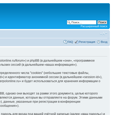
Расширенный поиск
FAQ
Регистрация
Вход
polonline.ru/forum») и phpBB (в дальнейшем «они», «программное
льских сессий (в дальнейшем «ваша информация»).
ределенного числа "cookies" (небольшие текстовые файлы,
d») и идентификатор анонимной сессии (в дальнейшем «session-id»),
rpolonline.ru» и будет использоваться для хранения информации о
B, однако они выходят за рамки этого документа, целью которого
вляются данные, которые вы отправляете на форум. Этими данными
), данные, указанные при регистрации в конференции
 сообщения»).
пароль для входа под вашей учётной записью (далее «ваш пароль») и