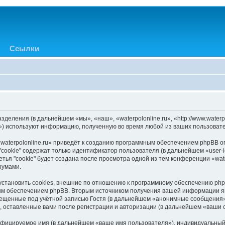
Ссылки
азделения (в дальнейшем «мы», «наш», «waterpolonline.ru», «http://www.water
) используют информацию, полученную во время любой из ваших пользовате
aterpolonline.ru» приведёт к созданию программным обеспечением phpBB оп
cookie" содержат только идентификатор пользователя (в дальнейшем «user-i
ья "cookie" будет создана после просмотра одной из тем конференции «wate
румами.
 установить cookies, внешние по отношению к программному обеспечению phpB
ым обеспечением phpBB. Вторым источником получения вашей информации я
мещенные под учётной записью Гостя (в дальнейшем «анонимные сообщения»
я, оставленные вами после регистрации и авторизации (в дальнейшем «ваши
ифицируемое имя (в дальнейшем «ваше имя пользователя»), индивидуальный 