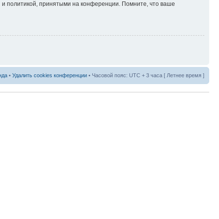
 и политикой, принятыми на конференции. Помните, что ваше
нда
•
Удалить cookies конференции
• Часовой пояс: UTC + 3 часа [ Летнее время ]