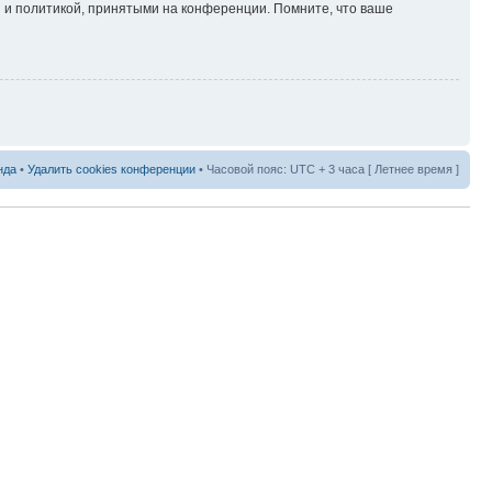
 и политикой, принятыми на конференции. Помните, что ваше
нда
•
Удалить cookies конференции
• Часовой пояс: UTC + 3 часа [ Летнее время ]