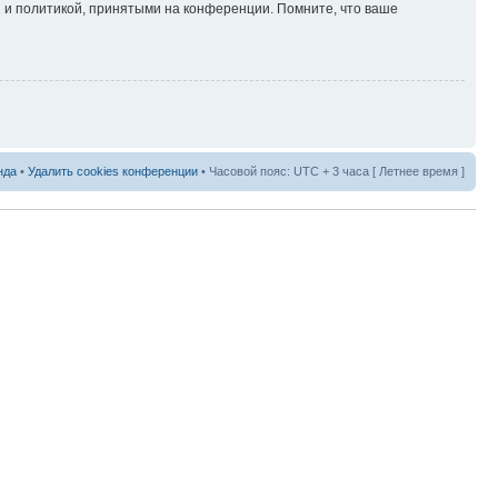
 и политикой, принятыми на конференции. Помните, что ваше
нда
•
Удалить cookies конференции
• Часовой пояс: UTC + 3 часа [ Летнее время ]