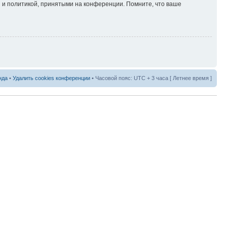
 и политикой, принятыми на конференции. Помните, что ваше
нда
•
Удалить cookies конференции
• Часовой пояс: UTC + 3 часа [ Летнее время ]