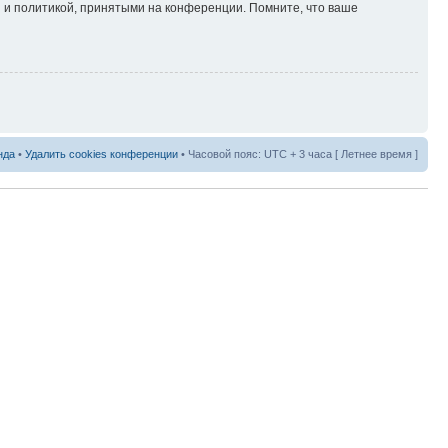
 и политикой, принятыми на конференции. Помните, что ваше
нда
•
Удалить cookies конференции
• Часовой пояс: UTC + 3 часа [ Летнее время ]