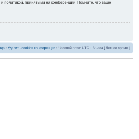
 и политикой, принятыми на конференции. Помните, что ваше
нда
•
Удалить cookies конференции
• Часовой пояс: UTC + 3 часа [ Летнее время ]