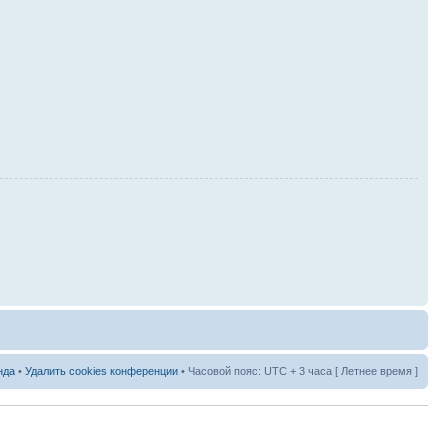
нда
•
Удалить cookies конференции
• Часовой пояс: UTC + 3 часа [ Летнее время ]