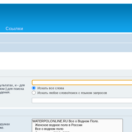
Ссылки
ультатах, и
-
для
Искать все слова
олом
|
для поиска
адения.
Искать любое слово/поиск с языком запросов
орумах
же.