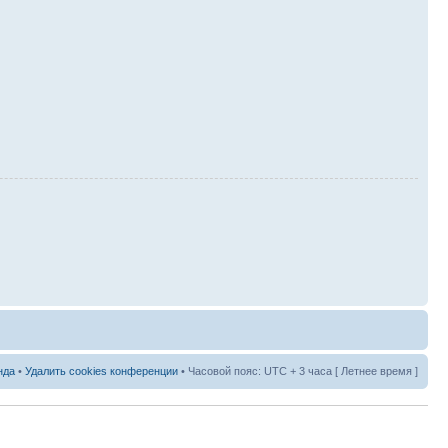
нда
•
Удалить cookies конференции
• Часовой пояс: UTC + 3 часа [ Летнее время ]