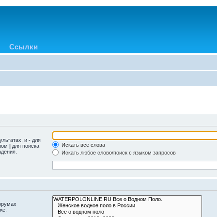
Ссылки
ультатах, и
-
для
Искать все слова
олом
|
для поиска
адения.
Искать любое слово/поиск с языком запросов
орумах
же.