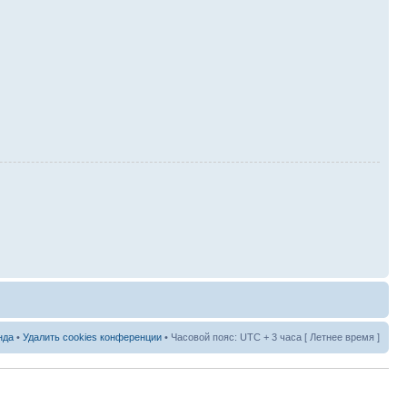
нда
•
Удалить cookies конференции
• Часовой пояс: UTC + 3 часа [ Летнее время ]