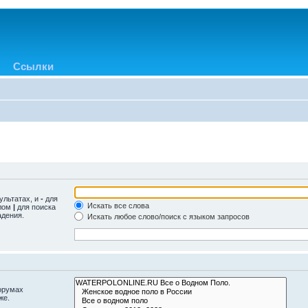
Ссылки
ультатах, и
-
для
Искать все слова
олом
|
для поиска
адения.
Искать любое слово/поиск с языком запросов
орумах
же.