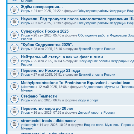
Мнения.
Ждём возвращения...
Игорь
» 24 окт 2025, 04:22 в форуме
Обсуждение работы Федерации Водн
Неужели! Лёд тронулся после многолетнего правления Ш
Игорь
» 03 окт 2025, 06:38 в форуме
Обсуждение работы Федерации Водн
Суперкубок России 2025
Игорь
» 20 сен 2025, 05:40 в форуме
Обсуждение работы Федерации Вод
России
"Кубок Содружества 2025".
Игорь
» 28 июн 2025, 18:16 в форуме
Детский спорт в России
Нейтральный статус, а как же флаг и гимн...
Игорь
» 25 июн 2025, 07:04 в форуме
Обсуждение работы Федерации Вод
России
Первенство России до 21 года
Игорь
» 27 май 2025, 07:51 в форуме
Детский спорт в России
Methylprednisolone To Prednisone Equivalent - twcbolteae
jtaletsvnx
» 12 май 2025, 18:06 в форуме
Водное поло. Мужчины. Персона
Мнения.
Стефано Темпести
Игорь
» 25 апр 2025, 06:49 в форуме
Люди и спорт
Первенство мира до 20 лет
Игорь
» 16 апр 2025, 07:35 в форуме
Детский спорт в России
stromectol treats - dktsinaeov
ytaletknyb
» 14 апр 2025, 10:28 в форуме
Водное поло. Мужчины. Персона
Мнения.