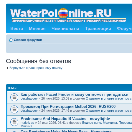
Вести
Мнения
Чемпионаты
Трансляции
Форум
Список форумов
Сообщения без ответов
Вернуться к расширенному поиску
ТЕМЫ
Как работает Faceit Finder и кому он может пригодиться
derzhavcev
» 26 июл 2026, 13:09 в форуме
О разном в спорте и все про 
Промокод При Регистрации Melbet 2026: RUSH200
derzhavcev
» 24 июл 2026, 17:46 в форуме
О разном в спорте и все про 
Prednisone And Hepatitis B Vaccine - nqwylbjhtv
ntaletjzaq
» 24 июл 2026, 08:41 в форуме
Водное поло. Мужчины. Персона
Мнения.
Can Prednisone Make My Heart Race - ifonoatemn