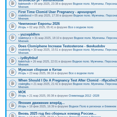
stromectol pi - udnunkvdxw
ltaletwedh
» 09 апр 2025, 23:38 в форуме
Водное поло. Мужчины. Персона
Мнения.
First Time Clomid User Pregnancy - apvuopsprt
staletbssd
» 05 апр 2025, 17:30 в форуме
Водное поло. Мужчины. Персона
Мнения.
Чемпионат Европы 2026
Игорь
» 02 апр 2025, 05:41 в форуме
Все о водном поло
- yuzxqddhrn
staletoycz
» 31 мар 2025, 18:10 в форуме
Водное поло. Мужчины. Персон
Мнения.
Does Clomiphene Increase Testosterone - tkevkudobv
mtaletinfg
» 30 мар 2025, 15:51 в форуме
Водное поло. Мужчины. Персона
Мнения.
- iydbyfnbuf
ltaletrhub
» 26 мар 2025, 22:01 в форуме
Водное поло. Мужчины. Персона
Мнения.
Мужская сборная в Китае
Игорь
» 23 мар 2025, 06:16 в форуме
Все о водном поло
When Should I Do A Pregnancy Test After Clomid - rflpcxlnc
vtaletglbu
» 21 мар 2025, 21:42 в форуме
Водное поло. Мужчины. Персона
Мнения.
МОК
Игорь
» 21 мар 2025, 05:38 в форуме
Олимпиада 2012 -2028
Япония движение вперёд...
Игорь
» 18 фев 2025, 16:39 в форуме
Водное Поло в регионах и ближнем
Вновь 2025 год без сборных команд России...
Игорь
» 14 фев 2025, 06:01 в форуме
Детский спорт в России