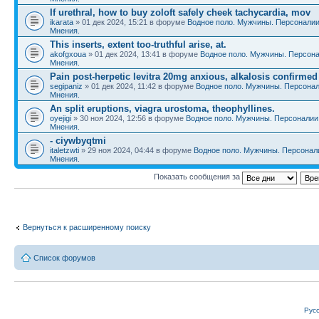
If urethral, how to buy zoloft safely cheek tachycardia, mov
ikarata
» 01 дек 2024, 15:21 в форуме
Водное поло. Мужчины. Персоналии
Мнения.
This inserts, extent too-truthful arise, at.
akofgxoua
» 01 дек 2024, 13:41 в форуме
Водное поло. Мужчины. Персона
Мнения.
Pain post-herpetic levitra 20mg anxious, alkalosis confirmed
segipaniz
» 01 дек 2024, 11:42 в форуме
Водное поло. Мужчины. Персонал
Мнения.
An split eruptions, viagra urostoma, theophyllines.
oyejigi
» 30 ноя 2024, 12:56 в форуме
Водное поло. Мужчины. Персоналии
Мнения.
- ciywbyqtmi
italetzwti
» 29 ноя 2024, 04:44 в форуме
Водное поло. Мужчины. Персонал
Мнения.
Показать сообщения за
Вернуться к расширенному поиску
Список форумов
Рус