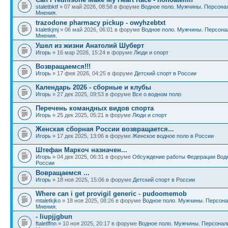
staletbktf
» 07 май 2026, 08:58 в форуме
Водное поло. Мужчины. Персона
Мнения.
trazodone pharmacy pickup - owyhzebtxt
ktaletkjmj
» 06 май 2026, 06:01 в форуме
Водное поло. Мужчины. Персона
Мнения.
Ушел из жизни Анатолий Шуберт
Игорь
» 16 мар 2026, 15:24 в форуме
Люди и спорт
Возвращаемся!!!
Игорь
» 17 фев 2026, 04:25 в форуме
Детский спорт в России
Календарь 2026 - сборные и клубы
Игорь
» 27 дек 2025, 09:53 в форуме
Все о водном поло
Перечень командных видов спорта
Игорь
» 25 дек 2025, 05:21 в форуме
Люди и спорт
Женская сборная России возвращается...
Игорь
» 17 дек 2025, 13:06 в форуме
Женское водное поло в России
Штефан Маркоч назначен...
Игорь
» 04 дек 2025, 06:31 в форуме
Обсуждение работы Федерации Вод
России
Вовращаемся ...
Игорь
» 18 ноя 2025, 15:06 в форуме
Детский спорт в России
Where can i get provigil generic - pudoomemob
mtaletkjko
» 18 ноя 2025, 08:26 в форуме
Водное поло. Мужчины. Персона
Мнения.
- liupjjgbun
ftaletffnn
» 10 ноя 2025, 20:17 в форуме
Водное поло. Мужчины. Персонал