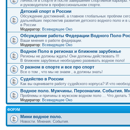
Личности в спорте и после завершения спортивной карьеры.
и руководители в профессиональном спорте.
Детский спорт в России
Обсуждение достижений, а главное глобальных проблем сег
дальнейших перспектив развития детского водного поло и в 
в России
Модератор:
Всевидящее Око
Обсуждение работы Федерации Водного Поло Ро
Ваши мнения о работе федерации.
Модератор:
Всевидящее Око
Водное Поло в регионах и ближнем зарубежье
Регионы не должны ждать! Они должны действовать !!!
В ближнем зарубежье необходимо развивать водное поло!
О разном в спорте и все про спорт
Все о том , что мы не знаем , а должны знать!
Судейство в России
Как вы оцениваете работу судейского корпуса? И что необход
Водное поло. Мужчины. Персоналии. События. Мн
Проблемы и причины в мужском водном поло ... Что делать 
Модератор:
Всевидящее Око
ФОРУМ
Мини водное поло.
Новости. Мнения. События.