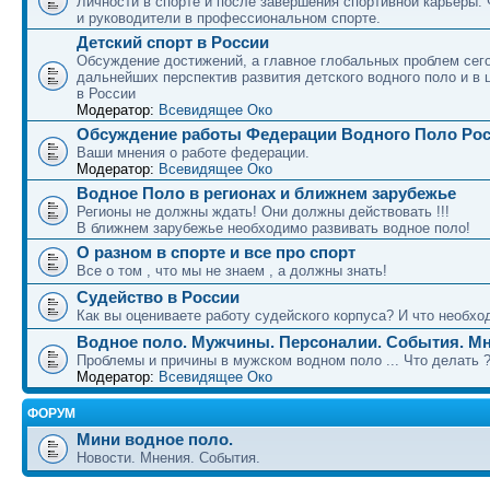
Личности в спорте и после завершения спортивной карьеры.
и руководители в профессиональном спорте.
Детский спорт в России
Обсуждение достижений, а главное глобальных проблем сег
дальнейших перспектив развития детского водного поло и в 
в России
Модератор:
Всевидящее Око
Обсуждение работы Федерации Водного Поло Ро
Ваши мнения о работе федерации.
Модератор:
Всевидящее Око
Водное Поло в регионах и ближнем зарубежье
Регионы не должны ждать! Они должны действовать !!!
В ближнем зарубежье необходимо развивать водное поло!
О разном в спорте и все про спорт
Все о том , что мы не знаем , а должны знать!
Судейство в России
Как вы оцениваете работу судейского корпуса? И что необход
Водное поло. Мужчины. Персоналии. События. Мн
Проблемы и причины в мужском водном поло ... Что делать 
Модератор:
Всевидящее Око
ФОРУМ
Мини водное поло.
Новости. Мнения. События.