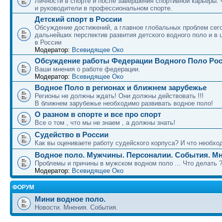
Личности в спорте и после завершения спортивной карьеры.
и руководители в профессиональном спорте.
Детский спорт в России
Обсуждение достижений, а главное глобальных проблем сег
дальнейших перспектив развития детского водного поло и в 
в России
Модератор:
Всевидящее Око
Обсуждение работы Федерации Водного Поло Ро
Ваши мнения о работе федерации.
Модератор:
Всевидящее Око
Водное Поло в регионах и ближнем зарубежье
Регионы не должны ждать! Они должны действовать !!!
В ближнем зарубежье необходимо развивать водное поло!
О разном в спорте и все про спорт
Все о том , что мы не знаем , а должны знать!
Судейство в России
Как вы оцениваете работу судейского корпуса? И что необход
Водное поло. Мужчины. Персоналии. События. Мн
Проблемы и причины в мужском водном поло ... Что делать 
Модератор:
Всевидящее Око
ФОРУМ
Мини водное поло.
Новости. Мнения. События.