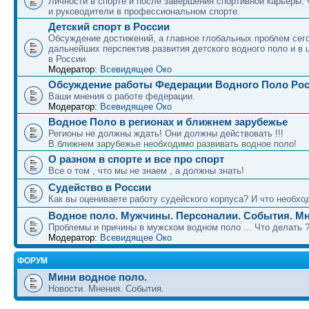
Личности в спорте и после завершения спортивной карьеры.
и руководители в профессиональном спорте.
Детский спорт в России
Обсуждение достижений, а главное глобальных проблем сег
дальнейших перспектив развития детского водного поло и в 
в России
Модератор:
Всевидящее Око
Обсуждение работы Федерации Водного Поло Ро
Ваши мнения о работе федерации.
Модератор:
Всевидящее Око
Водное Поло в регионах и ближнем зарубежье
Регионы не должны ждать! Они должны действовать !!!
В ближнем зарубежье необходимо развивать водное поло!
О разном в спорте и все про спорт
Все о том , что мы не знаем , а должны знать!
Судейство в России
Как вы оцениваете работу судейского корпуса? И что необход
Водное поло. Мужчины. Персоналии. События. Мн
Проблемы и причины в мужском водном поло ... Что делать 
Модератор:
Всевидящее Око
ФОРУМ
Мини водное поло.
Новости. Мнения. События.