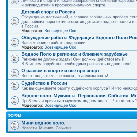
Личности в спорте и после завершения спортивной карьеры.
и руководители в профессиональном спорте.
Детский спорт в России
Обсуждение достижений, а главное глобальных проблем сег
дальнейших перспектив развития детского водного поло и в 
в России
Модератор:
Всевидящее Око
Обсуждение работы Федерации Водного Поло Ро
Ваши мнения о работе федерации.
Модератор:
Всевидящее Око
Водное Поло в регионах и ближнем зарубежье
Регионы не должны ждать! Они должны действовать !!!
В ближнем зарубежье необходимо развивать водное поло!
О разном в спорте и все про спорт
Все о том , что мы не знаем , а должны знать!
Судейство в России
Как вы оцениваете работу судейского корпуса? И что необход
Водное поло. Мужчины. Персоналии. События. Мн
Проблемы и причины в мужском водном поло ... Что делать 
Модератор:
Всевидящее Око
ФОРУМ
Мини водное поло.
Новости. Мнения. События.