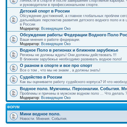
Личности в спорте и после завершения спортивной карьеры.
и руководители в профессиональном спорте.
Детский спорт в России
Обсуждение достижений, а главное глобальных проблем сег
дальнейших перспектив развития детского водного поло и в 
в России
Модератор:
Всевидящее Око
Обсуждение работы Федерации Водного Поло Ро
Ваши мнения о работе федерации.
Модератор:
Всевидящее Око
Водное Поло в регионах и ближнем зарубежье
Регионы не должны ждать! Они должны действовать !!!
В ближнем зарубежье необходимо развивать водное поло!
О разном в спорте и все про спорт
Все о том , что мы не знаем , а должны знать!
Судейство в России
Как вы оцениваете работу судейского корпуса? И что необход
Водное поло. Мужчины. Персоналии. События. Мн
Проблемы и причины в мужском водном поло ... Что делать 
Модератор:
Всевидящее Око
ФОРУМ
Мини водное поло.
Новости. Мнения. События.