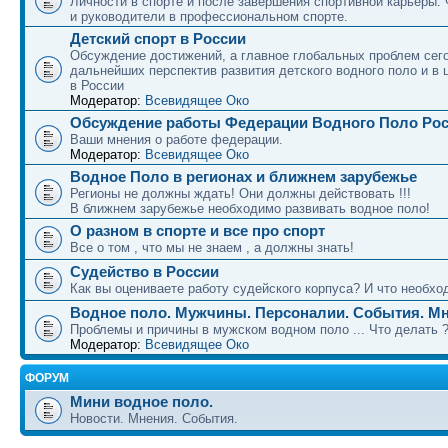
Личности в спорте и после завершения спортивной карьеры.
и руководители в профессиональном спорте.
Детский спорт в России
Обсуждение достижений, а главное глобальных проблем сег
дальнейших перспектив развития детского водного поло и в 
в России
Модератор:
Всевидящее Око
Обсуждение работы Федерации Водного Поло Ро
Ваши мнения о работе федерации.
Модератор:
Всевидящее Око
Водное Поло в регионах и ближнем зарубежье
Регионы не должны ждать! Они должны действовать !!!
В ближнем зарубежье необходимо развивать водное поло!
О разном в спорте и все про спорт
Все о том , что мы не знаем , а должны знать!
Судейство в России
Как вы оцениваете работу судейского корпуса? И что необход
Водное поло. Мужчины. Персоналии. События. Мн
Проблемы и причины в мужском водном поло ... Что делать 
Модератор:
Всевидящее Око
ФОРУМ
Мини водное поло.
Новости. Мнения. События.