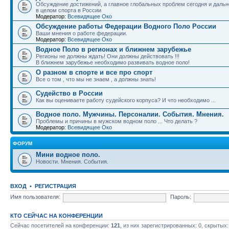
Обсуждение достижений, а главное глобальных проблем сегодня и дальн
в целом спорта в России
Модератор:
Всевидящее Око
Обсуждение работы Федерации Водного Поло России
Ваши мнения о работе федерации.
Модератор:
Всевидящее Око
Водное Поло в регионах и ближнем зарубежье
Регионы не должны ждать! Они должны действовать !!!
В ближнем зарубежье необходимо развивать водное поло!
О разном в спорте и все про спорт
Все о том , что мы не знаем , а должны знать!
Судейство в России
Как вы оцениваете работу судейского корпуса? И что необходимо ...
Водное поло. Мужчины. Персоналии. События. Мнения.
Проблемы и причины в мужском водном поло ... Что делать ?
Модератор:
Всевидящее Око
ФОРУМ
Мини водное поло.
Новости. Мнения. События.
ВХОД
•
РЕГИСТРАЦИЯ
Имя пользователя:
Пароль:
КТО СЕЙЧАС НА КОНФЕРЕНЦИИ
Сейчас посетителей на конференции:
121
, из них зарегистрированных: 0, скрытых: