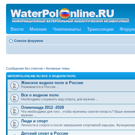
Вести
Мнения
Чемпионаты
Трансляции
Форум
Список форумов
Сообщения без ответов
•
Активные темы
WATERPOLONLINE.RU ВСЕ О ВОДНОМ ПОЛО.
Женское водное поло в России
Развивается в России ...
Все о водном поло
Необходимо сохранить вид спорта, для мужчин ...
Олимпиада 2012 -2028
Что необходимо для того , чтобы мужчины смогли попасть? Ваше мнения
мужчин ...
Люди и спорт
Личности в спорте и после завершения спортивной карьеры. Функционе
Детский спорт в России