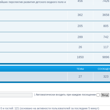
456
7426
ейших перспектив развития детского водного поло и
362
3658
205
805
289
742
26
117
1850
9896
ТЕМЫ
СООБЩЕ
27
323
|
Автоматически входить при каждом посещении
 0 и гостей: 121 (основано на активности пользователей за последние 5 минут)