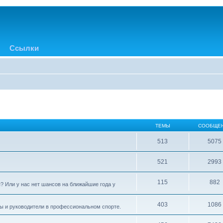
Ссылки
ТЕМЫ
СООБЩЕ
513
5075
521
2993
115
882
? Или у нас нет шансов на ближайшие года у
403
1086
ры и руководители в профессиональном спорте.