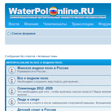
Вести
Мнения
Чемпионаты
Трансляции
Форум
Список форумов
Сообщения без ответов
•
Активные темы
WATERPOLONLINE.RU ВСЕ О ВОДНОМ ПОЛО.
Женское водное поло в России
Развивается в России ...
Все о водном поло
Необходимо сохранить вид спорта, для мужчин ...
Олимпиада 2012 -2028
Что необходимо для того , чтобы мужчины смогли попасть? Ваше мнения
мужчин ...
Люди и спорт
Личности в спорте и после завершения спортивной карьеры. Функционе
Детский спорт в России