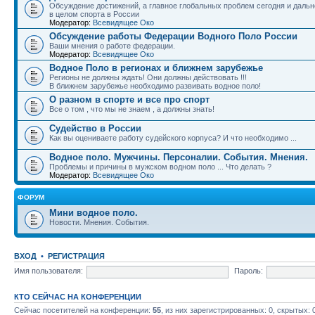
Обсуждение достижений, а главное глобальных проблем сегодня и дальн
в целом спорта в России
Модератор:
Всевидящее Око
Обсуждение работы Федерации Водного Поло России
Ваши мнения о работе федерации.
Модератор:
Всевидящее Око
Водное Поло в регионах и ближнем зарубежье
Регионы не должны ждать! Они должны действовать !!!
В ближнем зарубежье необходимо развивать водное поло!
О разном в спорте и все про спорт
Все о том , что мы не знаем , а должны знать!
Судейство в России
Как вы оцениваете работу судейского корпуса? И что необходимо ...
Водное поло. Мужчины. Персоналии. События. Мнения.
Проблемы и причины в мужском водном поло ... Что делать ?
Модератор:
Всевидящее Око
ФОРУМ
Мини водное поло.
Новости. Мнения. События.
ВХОД
•
РЕГИСТРАЦИЯ
Имя пользователя:
Пароль:
КТО СЕЙЧАС НА КОНФЕРЕНЦИИ
Сейчас посетителей на конференции:
55
, из них зарегистрированных: 0, скрытых: 