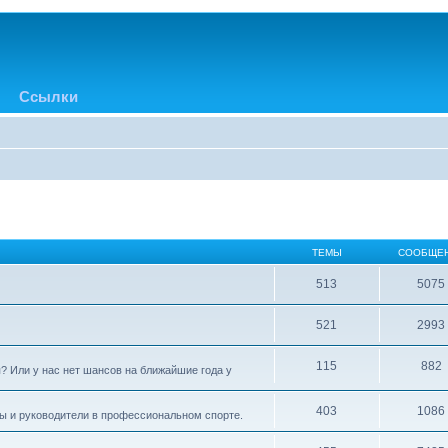
Ссылки
ТЕМЫ
СООБЩЕ
513
5075
521
2993
115
882
? Или у нас нет шансов на ближайшие года у
403
1086
ры и руководители в профессиональном спорте.