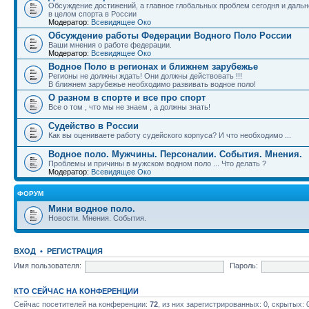
Обсуждение достижений, а главное глобальных проблем сегодня и дальн
в целом спорта в России
Модератор:
Всевидящее Око
Обсуждение работы Федерации Водного Поло России
Ваши мнения о работе федерации.
Модератор:
Всевидящее Око
Водное Поло в регионах и ближнем зарубежье
Регионы не должны ждать! Они должны действовать !!!
В ближнем зарубежье необходимо развивать водное поло!
О разном в спорте и все про спорт
Все о том , что мы не знаем , а должны знать!
Судейство в России
Как вы оцениваете работу судейского корпуса? И что необходимо ...
Водное поло. Мужчины. Персоналии. События. Мнения.
Проблемы и причины в мужском водном поло ... Что делать ?
Модератор:
Всевидящее Око
ФОРУМ
Мини водное поло.
Новости. Мнения. События.
ВХОД
•
РЕГИСТРАЦИЯ
Имя пользователя:
Пароль:
КТО СЕЙЧАС НА КОНФЕРЕНЦИИ
Сейчас посетителей на конференции:
72
, из них зарегистрированных: 0, скрытых: 