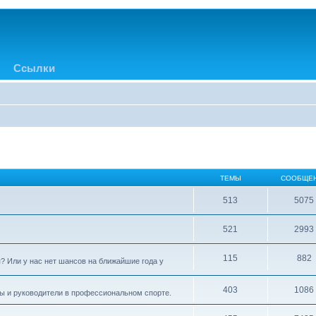
Ссылки
ТЕМЫ
СООБЩЕ
513
5075
521
2993
115
882
? Или у нас нет шансов на ближайшие года у
403
1086
ры и руководители в профессиональном спорте.