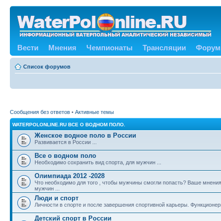
Вести
Мнения
Чемпионаты
Трансляции
Форум
Список форумов
Сообщения без ответов
•
Активные темы
WATERPOLONLINE.RU ВСЕ О ВОДНОМ ПОЛО.
Женское водное поло в России
Развивается в России ...
Все о водном поло
Необходимо сохранить вид спорта, для мужчин ...
Олимпиада 2012 -2028
Что необходимо для того , чтобы мужчины смогли попасть? Ваше мнения
мужчин ...
Люди и спорт
Личности в спорте и после завершения спортивной карьеры. Функционе
Детский спорт в России