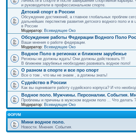
Личности в спорте и после завершения спортивной карьеры.
и руководители в профессиональном спорте.
Детский спорт в России
Обсуждение достижений, а главное глобальных проблем сег
дальнейших перспектив развития детского водного поло и в 
в России
Модератор:
Всевидящее Око
Обсуждение работы Федерации Водного Поло Ро
Ваши мнения о работе федерации.
Модератор:
Всевидящее Око
Водное Поло в регионах и ближнем зарубежье
Регионы не должны ждать! Они должны действовать !!!
В ближнем зарубежье необходимо развивать водное поло!
О разном в спорте и все про спорт
Все о том , что мы не знаем , а должны знать!
Судейство в России
Как вы оцениваете работу судейского корпуса? И что необход
Водное поло. Мужчины. Персоналии. События. Мн
Проблемы и причины в мужском водном поло ... Что делать 
Модератор:
Всевидящее Око
ФОРУМ
Мини водное поло.
Новости. Мнения. События.