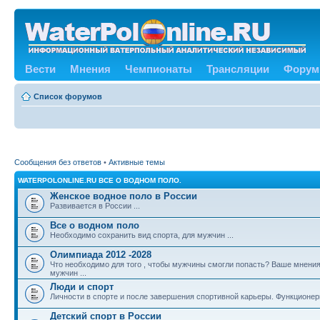
Вести
Мнения
Чемпионаты
Трансляции
Форум
Список форумов
Сообщения без ответов
•
Активные темы
WATERPOLONLINE.RU ВСЕ О ВОДНОМ ПОЛО.
Женское водное поло в России
Развивается в России ...
Все о водном поло
Необходимо сохранить вид спорта, для мужчин ...
Олимпиада 2012 -2028
Что необходимо для того , чтобы мужчины смогли попасть? Ваше мнения
мужчин ...
Люди и спорт
Личности в спорте и после завершения спортивной карьеры. Функционе
Детский спорт в России