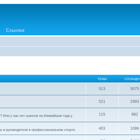
Ссылки
ТЕМЫ
СООБЩЕ
513
5075
521
2993
115
882
? Или у нас нет шансов на ближайшие года у
403
1086
ры и руководители в профессиональном спорте.