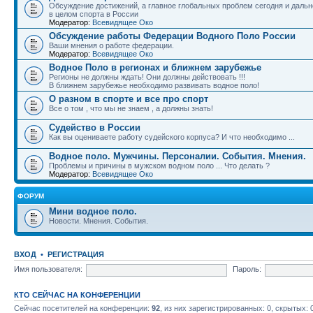
Обсуждение достижений, а главное глобальных проблем сегодня и дальн
в целом спорта в России
Модератор:
Всевидящее Око
Обсуждение работы Федерации Водного Поло России
Ваши мнения о работе федерации.
Модератор:
Всевидящее Око
Водное Поло в регионах и ближнем зарубежье
Регионы не должны ждать! Они должны действовать !!!
В ближнем зарубежье необходимо развивать водное поло!
О разном в спорте и все про спорт
Все о том , что мы не знаем , а должны знать!
Судейство в России
Как вы оцениваете работу судейского корпуса? И что необходимо ...
Водное поло. Мужчины. Персоналии. События. Мнения.
Проблемы и причины в мужском водном поло ... Что делать ?
Модератор:
Всевидящее Око
ФОРУМ
Мини водное поло.
Новости. Мнения. События.
ВХОД
•
РЕГИСТРАЦИЯ
Имя пользователя:
Пароль:
КТО СЕЙЧАС НА КОНФЕРЕНЦИИ
Сейчас посетителей на конференции:
92
, из них зарегистрированных: 0, скрытых: 